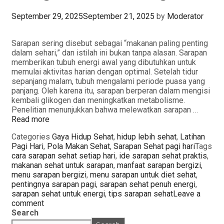
September 29, 2025
September 21, 2025
by
Moderator
Sarapan sering disebut sebagai “makanan paling penting
dalam sehari,” dan istilah ini bukan tanpa alasan. Sarapan
memberikan tubuh energi awal yang dibutuhkan untuk
memulai aktivitas harian dengan optimal. Setelah tidur
sepanjang malam, tubuh mengalami periode puasa yang
panjang. Oleh karena itu, sarapan berperan dalam mengisi
kembali glikogen dan meningkatkan metabolisme.
Penelitian menunjukkan bahwa melewatkan sarapan …
Read more
Categories
Gaya Hidup Sehat
,
hidup lebih sehat
,
Latihan
Pagi Hari
,
Pola Makan Sehat
,
Sarapan Sehat pagi hari
Tags
cara sarapan sehat setiap hari
,
ide sarapan sehat praktis
,
makanan sehat untuk sarapan
,
manfaat sarapan bergizi
,
menu sarapan bergizi
,
menu sarapan untuk diet sehat
,
pentingnya sarapan pagi
,
sarapan sehat penuh energi
,
sarapan sehat untuk energi
,
tips sarapan sehat
Leave a
comment
Search