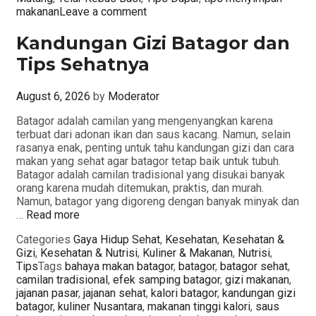
makanan
Leave a comment
Kandungan Gizi Batagor dan
Tips Sehatnya
August 6, 2026
by
Moderator
Batagor adalah camilan yang mengenyangkan karena
terbuat dari adonan ikan dan saus kacang. Namun, selain
rasanya enak, penting untuk tahu kandungan gizi dan cara
makan yang sehat agar batagor tetap baik untuk tubuh.
Batagor adalah camilan tradisional yang disukai banyak
orang karena mudah ditemukan, praktis, dan murah.
Namun, batagor yang digoreng dengan banyak minyak dan
…
Read more
Categories
Gaya Hidup Sehat
,
Kesehatan
,
Kesehatan &
Gizi
,
Kesehatan & Nutrisi
,
Kuliner & Makanan
,
Nutrisi
,
Tips
Tags
bahaya makan batagor
,
batagor
,
batagor sehat
,
camilan tradisional
,
efek samping batagor
,
gizi makanan
,
jajanan pasar
,
jajanan sehat
,
kalori batagor
,
kandungan gizi
batagor
,
kuliner Nusantara
,
makanan tinggi kalori
,
saus