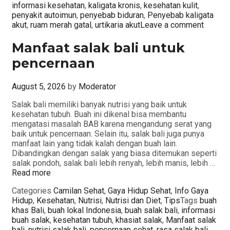
informasi kesehatan
,
kaligata kronis
,
kesehatan kulit
,
penyakit autoimun
,
penyebab biduran
,
Penyebab kaligata
akut
,
ruam merah gatal
,
urtikaria akut
Leave a comment
Manfaat salak bali untuk
pencernaan
August 5, 2026
by
Moderator
Salak bali memiliki banyak nutrisi yang baik untuk
kesehatan tubuh. Buah ini dikenal bisa membantu
mengatasi masalah BAB karena mengandung serat yang
baik untuk pencernaan. Selain itu, salak bali juga punya
manfaat lain yang tidak kalah dengan buah lain.
Dibandingkan dengan salak yang biasa ditemukan seperti
salak pondoh, salak bali lebih renyah, lebih manis, lebih …
Read more
Categories
Camilan Sehat
,
Gaya Hidup Sehat
,
Info Gaya
Hidup
,
Kesehatan
,
Nutrisi
,
Nutrisi dan Diet
,
Tips
Tags
buah
khas Bali
,
buah lokal Indonesia
,
buah salak bali
,
informasi
buah salak
,
kesehatan tubuh
,
khasiat salak
,
Manfaat salak
bali
,
nutrisi salak bali
,
pencernaan sehat
,
rasa salak bali
,