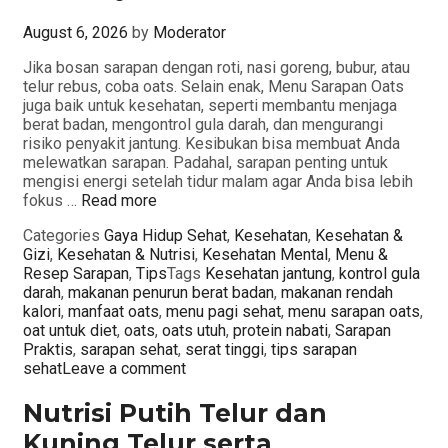
August 6, 2026
by
Moderator
Jika bosan sarapan dengan roti, nasi goreng, bubur, atau
telur rebus, coba oats. Selain enak, Menu Sarapan Oats
juga baik untuk kesehatan, seperti membantu menjaga
berat badan, mengontrol gula darah, dan mengurangi
risiko penyakit jantung. Kesibukan bisa membuat Anda
melewatkan sarapan. Padahal, sarapan penting untuk
mengisi energi setelah tidur malam agar Anda bisa lebih
fokus …
Read more
Categories
Gaya Hidup Sehat
,
Kesehatan
,
Kesehatan &
Gizi
,
Kesehatan & Nutrisi
,
Kesehatan Mental
,
Menu &
Resep Sarapan
,
Tips
Tags
Kesehatan jantung
,
kontrol gula
darah
,
makanan penurun berat badan
,
makanan rendah
kalori
,
manfaat oats
,
menu pagi sehat
,
menu sarapan oats
,
oat untuk diet
,
oats
,
oats utuh
,
protein nabati
,
Sarapan
Praktis
,
sarapan sehat
,
serat tinggi
,
tips sarapan
sehat
Leave a comment
Nutrisi Putih Telur dan
Kuning Telur serta