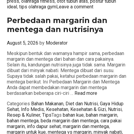
press
,
olahraga fitness
,
otot tubuh atas
,
postur tubuh
ideal
,
tips olahraga gym
Leave a comment
Perbedaan margarin dan
mentega dan nutrisinya
August 5, 2026
by
Moderator
Meskipun bentuk dan warnanya hampir sama, perbedaan
margarin dan mentega dari bahan dan cara pakainya.
Selain itu, kandungan nutrisinya juga tidak sama. Margarin
dibuat dari minyak nabati. Mentega dibuat dari susu.
Supaya tidak salah pakai, ketahui perbedaan margarin dan
mentega berikut. Ini Perbedaan Margarin dan Mentega
Anda dapat membedakan margarin dan mentega
berdasarkan beberapa ciri-ciri …
Read more
Categories
Bahan Makanan
,
Diet dan Nutrisi
,
Gaya Hidup
Sehat
,
Info Medis
,
Kesehatan
,
Kesehatan & Gizi
,
Nutrisi
,
Resep & Kuliner
,
Tips
Tags
bahan kue
,
bahan margarin
,
bahan mentega
,
beda margarin dan mentega
,
cara pakai
margarin
,
info dapur sehat
,
margarin dan mentega
,
margarin untuk kue
,
mentega vs margarin
,
minyak nabati
,