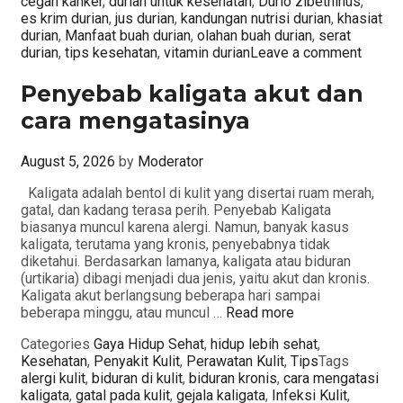
cegah kanker
,
durian untuk kesehatan
,
Durio zibethinus
,
es krim durian
,
jus durian
,
kandungan nutrisi durian
,
khasiat
durian
,
Manfaat buah durian
,
olahan buah durian
,
serat
durian
,
tips kesehatan
,
vitamin durian
Leave a comment
Penyebab kaligata akut dan
cara mengatasinya
August 5, 2026
by
Moderator
Kaligata adalah bentol di kulit yang disertai ruam merah,
gatal, dan kadang terasa perih. Penyebab Kaligata
biasanya muncul karena alergi. Namun, banyak kasus
kaligata, terutama yang kronis, penyebabnya tidak
diketahui. Berdasarkan lamanya, kaligata atau biduran
(urtikaria) dibagi menjadi dua jenis, yaitu akut dan kronis.
Kaligata akut berlangsung beberapa hari sampai
beberapa minggu, atau muncul …
Read more
Categories
Gaya Hidup Sehat
,
hidup lebih sehat
,
Kesehatan
,
Penyakit Kulit
,
Perawatan Kulit
,
Tips
Tags
alergi kulit
,
biduran di kulit
,
biduran kronis
,
cara mengatasi
kaligata
,
gatal pada kulit
,
gejala kaligata
,
Infeksi Kulit
,