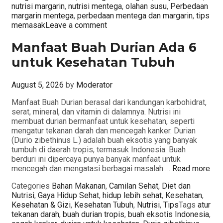
nutrisi margarin
,
nutrisi mentega
,
olahan susu
,
Perbedaan
margarin mentega
,
perbedaan mentega dan margarin
,
tips
memasak
Leave a comment
Manfaat Buah Durian Ada 6
untuk Kesehatan Tubuh
August 5, 2026
by
Moderator
Manfaat Buah Durian berasal dari kandungan karbohidrat,
serat, mineral, dan vitamin di dalamnya. Nutrisi ini
membuat durian bermanfaat untuk kesehatan, seperti
mengatur tekanan darah dan mencegah kanker. Durian
(Durio zibethinus L.) adalah buah eksotis yang banyak
tumbuh di daerah tropis, termasuk Indonesia. Buah
berduri ini dipercaya punya banyak manfaat untuk
mencegah dan mengatasi berbagai masalah …
Read more
Categories
Bahan Makanan
,
Camilan Sehat
,
Diet dan
Nutrisi
,
Gaya Hidup Sehat
,
hidup lebih sehat
,
Kesehatan
,
Kesehatan & Gizi
,
Kesehatan Tubuh
,
Nutrisi
,
Tips
Tags
atur
tekanan darah
,
buah durian tropis
,
buah eksotis Indonesia
,