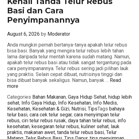
Kenali Tanda Telur Rebus
Basi dan Cara
Penyimpanannya
August 6, 2026
by
Moderator
Anda mungkin pernah bertanya-tanya apakah telur rebus
bisa basi. Banyak yang mengira telur rebus lebih tahan
lama daripada telur mentah karena sudah matang. Namun,
apakah telur rebus basi atau tidak sangat tergantung pada
cara penyimpanannya. Telur rebus sering jadi pilihan lauk
yang praktis. Selain cepat dibuat, nutrisinya tinggi dan
bisa dibuat banyak sekaligus. Namun, banyak …
Read
more
Categories
Bahan Makanan
,
Gaya Hidup Sehat
,
hidup lebih
sehat
,
Info Gaya Hidup
,
Info Kesehatan
,
Info Medis
,
Kesehatan
,
Kesehatan & Gizi
,
Nutrisi
,
Tips
Tags
bahaya
telur basi
,
cara cek telur segar
,
cara menyimpan telur
rebus
,
ciri telur rebus rusak
,
daya tahan telur rebus
,
info
kesehatan
,
kesegaran telur rebus
,
kuliner sehat
,
lauk
praktis
,
makanan awet
,
tanda telur rebus basi
,
Telur
Matang
,
Telur Rebus Basi
,
Tips Dapur
,
tips menyimpan