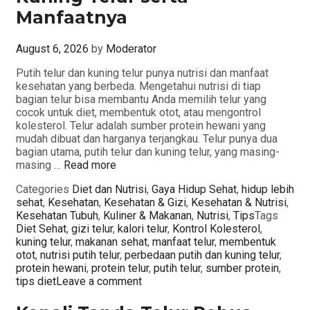
Manfaatnya
August 6, 2026
by
Moderator
Putih telur dan kuning telur punya nutrisi dan manfaat
kesehatan yang berbeda. Mengetahui nutrisi di tiap
bagian telur bisa membantu Anda memilih telur yang
cocok untuk diet, membentuk otot, atau mengontrol
kolesterol. Telur adalah sumber protein hewani yang
mudah dibuat dan harganya terjangkau. Telur punya dua
bagian utama, putih telur dan kuning telur, yang masing-
masing …
Read more
Categories
Diet dan Nutrisi
,
Gaya Hidup Sehat
,
hidup lebih
sehat
,
Kesehatan
,
Kesehatan & Gizi
,
Kesehatan & Nutrisi
,
Kesehatan Tubuh
,
Kuliner & Makanan
,
Nutrisi
,
Tips
Tags
Diet Sehat
,
gizi telur
,
kalori telur
,
Kontrol Kolesterol
,
kuning telur
,
makanan sehat
,
manfaat telur
,
membentuk
otot
,
nutrisi putih telur
,
perbedaan putih dan kuning telur
,
protein hewani
,
protein telur
,
putih telur
,
sumber protein
,
tips diet
Leave a comment