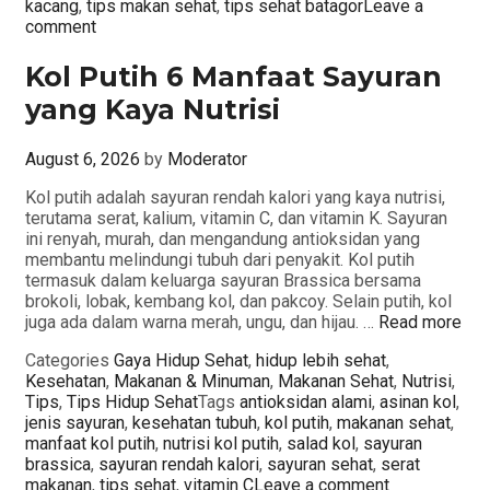
kacang
,
tips makan sehat
,
tips sehat batagor
Leave a
comment
Kol Putih 6 Manfaat Sayuran
yang Kaya Nutrisi
August 6, 2026
by
Moderator
Kol putih adalah sayuran rendah kalori yang kaya nutrisi,
terutama serat, kalium, vitamin C, dan vitamin K. Sayuran
ini renyah, murah, dan mengandung antioksidan yang
membantu melindungi tubuh dari penyakit. Kol putih
termasuk dalam keluarga sayuran Brassica bersama
brokoli, lobak, kembang kol, dan pakcoy. Selain putih, kol
juga ada dalam warna merah, ungu, dan hijau. …
Read more
Categories
Gaya Hidup Sehat
,
hidup lebih sehat
,
Kesehatan
,
Makanan & Minuman
,
Makanan Sehat
,
Nutrisi
,
Tips
,
Tips Hidup Sehat
Tags
antioksidan alami
,
asinan kol
,
jenis sayuran
,
kesehatan tubuh
,
kol putih
,
makanan sehat
,
manfaat kol putih
,
nutrisi kol putih
,
salad kol
,
sayuran
brassica
,
sayuran rendah kalori
,
sayuran sehat
,
serat
makanan
,
tips sehat
,
vitamin C
Leave a comment