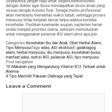
Selanjutnya, jangan ragu untuk segera berkonsultasi
dengan dokter agar Busui mendapatkan dosis aman yang
sesuai dengan kondisi fisik. Tenaga medis profesional
akan membantu memantau reaksi tubuh, sehingga proses
menyusui tetap berjalan lancar tanpa adanya kendala
kesehatan. Pastikan keamanan asupan suplemen harian
selalu menjadi prioritas utama, sebelum memutuskan
untuk menggunakan pelancar ASI alami jenis apa pun.
Categories
Kesehatan Ibu dan Anak
,
Obat Herbal Alami
,
Tips Menyusui
Tags
adas
,
ASI eksklusif
,
galaktagog
alami
,
herbal menyusui
,
ibu menyusui
,
kesehatan busui
,
manfaat adas
,
nutrisi ASI
,
pelancar ASI
,
tips menyusui
Post navigation
10 Makanan yang Mengandung Vitamin B12 Terbaik untuk
Anemia
4 Tips Memilih Pakaian Olahraga yang Tepat
Leave a Comment