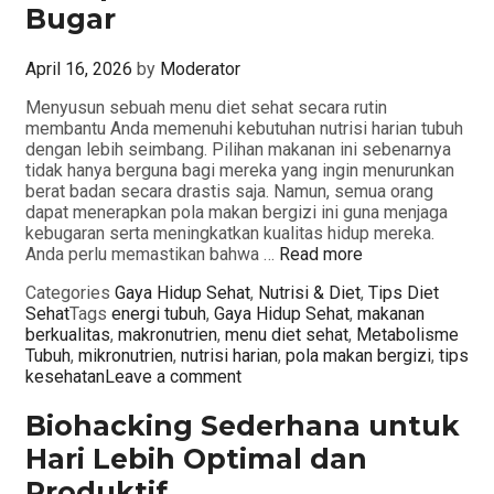
Bugar
April 16, 2026
by
Moderator
Menyusun sebuah menu diet sehat secara rutin
membantu Anda memenuhi kebutuhan nutrisi harian tubuh
dengan lebih seimbang. Pilihan makanan ini sebenarnya
tidak hanya berguna bagi mereka yang ingin menurunkan
berat badan secara drastis saja. Namun, semua orang
dapat menerapkan pola makan bergizi ini guna menjaga
kebugaran serta meningkatkan kualitas hidup mereka.
Anda perlu memastikan bahwa …
Read more
Categories
Gaya Hidup Sehat
,
Nutrisi & Diet
,
Tips Diet
Sehat
Tags
energi tubuh
,
Gaya Hidup Sehat
,
makanan
berkualitas
,
makronutrien
,
menu diet sehat
,
Metabolisme
Tubuh
,
mikronutrien
,
nutrisi harian
,
pola makan bergizi
,
tips
kesehatan
Leave a comment
Biohacking Sederhana untuk
Hari Lebih Optimal dan
Produktif