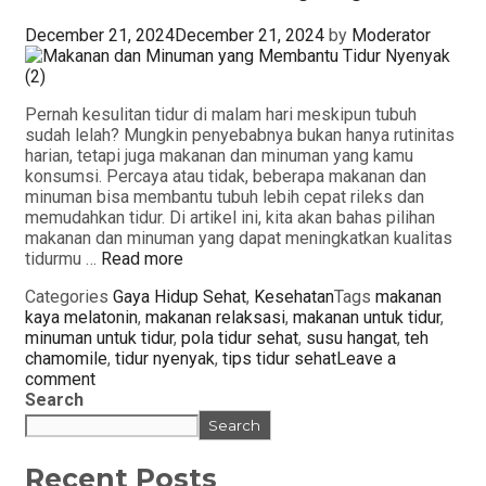
December 21, 2024
December 21, 2024
by
Moderator
Pernah kesulitan tidur di malam hari meskipun tubuh
sudah lelah? Mungkin penyebabnya bukan hanya rutinitas
harian, tetapi juga makanan dan minuman yang kamu
konsumsi. Percaya atau tidak, beberapa makanan dan
minuman bisa membantu tubuh lebih cepat rileks dan
memudahkan tidur. Di artikel ini, kita akan bahas pilihan
makanan dan minuman yang dapat meningkatkan kualitas
tidurmu …
Read more
Categories
Gaya Hidup Sehat
,
Kesehatan
Tags
makanan
kaya melatonin
,
makanan relaksasi
,
makanan untuk tidur
,
minuman untuk tidur
,
pola tidur sehat
,
susu hangat
,
teh
chamomile
,
tidur nyenyak
,
tips tidur sehat
Leave a
comment
Search
Search
Recent Posts