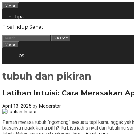
Skip
Menu
to
content
Tips
Tips Hidup Sehat
Search
for:
Search
Menu
Tips
Search
tubuh dan pikiran
Latihan Intuisi: Cara Merasakan 
April 13, 2025
by
Moderator
Pernah merasa tubuh “ngomong” sesuatu tapi kamu nggak yakin it
biasanya nggak kamu pilih? Itu bisa jadi sinyal dari tubuhmu s
tubuh. Bukan cuma soal makanan, tapi …
Read more