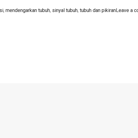
si
,
mendengarkan tubuh
,
sinyal tubuh
,
tubuh dan pikiran
Leave a 