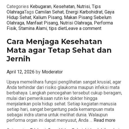
Categories
Kebugaran
,
Kesehatan
,
Nutrisi
,
Tips
Olahraga
Tags
Camilan Sehat
,
Energi Karbohidrat
,
Gaya
Hidup Sehat
,
Kalium Pisang
,
Makan Pisang Sebelum
Olahraga
,
Manfaat Pisang
,
Nutrisi Olahraga
,
Performa
Fisik
,
Stamina Alami
,
tips diet
Leave a comment
Cara Menjaga Kesehatan
Mata agar Tetap Sehat dan
Jernih
April 12, 2026
by
Moderator
Upaya memelihara fungsi penglihatan sangat krusial, agar
Anda terhindar dari risiko glaukoma maupun infeksi mata
berbahaya. Langkah pencegahan tersebut cukup beragam,
mulai dari pemeriksaan rutin ke dokter hingga
menjalankan pola hidup sehat. Setiap kegiatan manusia
setiap hari, sangat bergantung pada kemampuan mata
sebagai indra utama untuk melihat dunia. Walaupun
performa organ ini dapat menyusut, Anda …
Read more