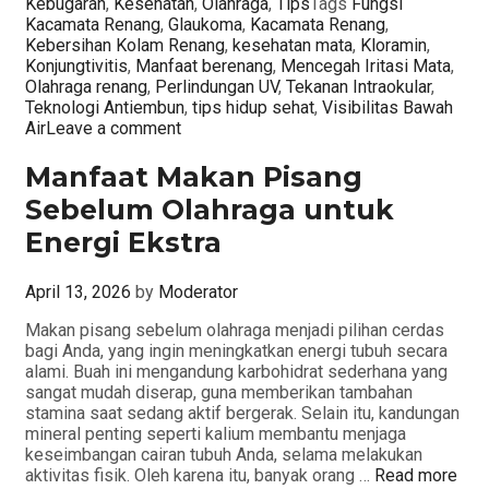
Kebugaran
,
Kesehatan
,
Olahraga
,
Tips
Tags
Fungsi
Kacamata Renang
,
Glaukoma
,
Kacamata Renang
,
Kebersihan Kolam Renang
,
kesehatan mata
,
Kloramin
,
Konjungtivitis
,
Manfaat berenang
,
Mencegah Iritasi Mata
,
Olahraga renang
,
Perlindungan UV
,
Tekanan Intraokular
,
Teknologi Antiembun
,
tips hidup sehat
,
Visibilitas Bawah
Air
Leave a comment
Manfaat Makan Pisang
Sebelum Olahraga untuk
Energi Ekstra
April 13, 2026
by
Moderator
Makan pisang sebelum olahraga menjadi pilihan cerdas
bagi Anda, yang ingin meningkatkan energi tubuh secara
alami. Buah ini mengandung karbohidrat sederhana yang
sangat mudah diserap, guna memberikan tambahan
stamina saat sedang aktif bergerak. Selain itu, kandungan
mineral penting seperti kalium membantu menjaga
keseimbangan cairan tubuh Anda, selama melakukan
aktivitas fisik. Oleh karena itu, banyak orang …
Read more