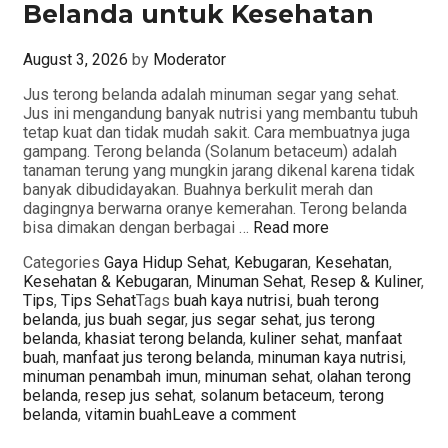
Belanda untuk Kesehatan
August 3, 2026
by
Moderator
Jus terong belanda adalah minuman segar yang sehat.
Jus ini mengandung banyak nutrisi yang membantu tubuh
tetap kuat dan tidak mudah sakit. Cara membuatnya juga
gampang. Terong belanda (Solanum betaceum) adalah
tanaman terung yang mungkin jarang dikenal karena tidak
banyak dibudidayakan. Buahnya berkulit merah dan
dagingnya berwarna oranye kemerahan. Terong belanda
bisa dimakan dengan berbagai …
Read more
Categories
Gaya Hidup Sehat
,
Kebugaran
,
Kesehatan
,
Kesehatan & Kebugaran
,
Minuman Sehat
,
Resep & Kuliner
,
Tips
,
Tips Sehat
Tags
buah kaya nutrisi
,
buah terong
belanda
,
jus buah segar
,
jus segar sehat
,
jus terong
belanda
,
khasiat terong belanda
,
kuliner sehat
,
manfaat
buah
,
manfaat jus terong belanda
,
minuman kaya nutrisi
,
minuman penambah imun
,
minuman sehat
,
olahan terong
belanda
,
resep jus sehat
,
solanum betaceum
,
terong
belanda
,
vitamin buah
Leave a comment