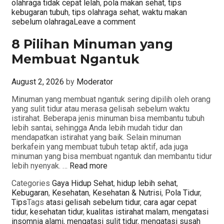
olahraga tidak cepat lelah
,
pola makan sehat
,
tips
kebugaran tubuh
,
tips olahraga sehat
,
waktu makan
sebelum olahraga
Leave a comment
8 Pilihan Minuman yang
Membuat Ngantuk
August 2, 2026
by
Moderator
Minuman yang membuat ngantuk sering dipilih oleh orang
yang sulit tidur atau merasa gelisah sebelum waktu
istirahat. Beberapa jenis minuman bisa membantu tubuh
lebih santai, sehingga Anda lebih mudah tidur dan
mendapatkan istirahat yang baik. Selain minuman
berkafein yang membuat tubuh tetap aktif, ada juga
minuman yang bisa membuat ngantuk dan membantu tidur
lebih nyenyak. …
Read more
Categories
Gaya Hidup Sehat
,
hidup lebih sehat
,
Kebugaran
,
Kesehatan
,
Kesehatan & Nutrisi
,
Pola Tidur
,
Tips
Tags
atasi gelisah sebelum tidur
,
cara agar cepat
tidur
,
kesehatan tidur
,
kualitas istirahat malam
,
mengatasi
insomnia alami
,
mengatasi sulit tidur
,
mengatasi susah