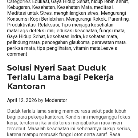
Categories
Edukasi
,
Gaya Hidup Sehat
,
hidup lebih sehat
,
Kebugaran
,
Kesehatan
,
Kesehatan Mata
,
meditasi
,
Meditasi untuk Stres
,
menghilangkan stres
,
Mengurangi
Konsumsi Kopi Berlebihan
,
Mengurangi Rokok
,
Parenting
,
Produktivitas
,
Relaksasi
,
Tips menjaga kesehatan
mata
Tags
deteksi dini
,
edukasi kesehatan
,
fungsi mata
,
Gaya Hidup Sehat
,
kesehatan indra
,
kesehatan mata
,
pelindung mata
,
pencegahan glaukoma
,
perawatan mata
,
periksa mata
,
tips penglihatan
,
vitamin mata
Leave a
comment
Solusi Nyeri Saat Duduk
Terlalu Lama bagi Pekerja
Kantoran
April 12, 2026
by
Moderator
Duduk terlalu lama sering memicu rasa sakit pada tubuh
bagi para pekerja kantoran. Kondisi ini mengganggu fokus
kerja, terutama jika anda terus mengabaikan rasa nyeri
tersebut. Masalah kesehatan ini sebenarnya cukup serius,
karena mampu merusak fungsi otot serta saraf. Rasa