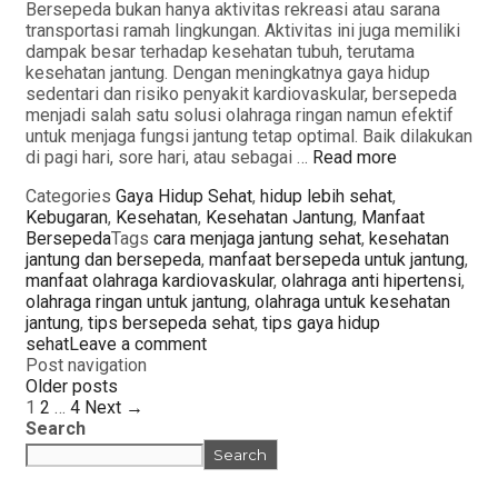
Bersepeda bukan hanya aktivitas rekreasi atau sarana
transportasi ramah lingkungan. Aktivitas ini juga memiliki
dampak besar terhadap kesehatan tubuh, terutama
kesehatan jantung. Dengan meningkatnya gaya hidup
sedentari dan risiko penyakit kardiovaskular, bersepeda
menjadi salah satu solusi olahraga ringan namun efektif
untuk menjaga fungsi jantung tetap optimal. Baik dilakukan
di pagi hari, sore hari, atau sebagai …
Read more
Categories
Gaya Hidup Sehat
,
hidup lebih sehat
,
Kebugaran
,
Kesehatan
,
Kesehatan Jantung
,
Manfaat
Bersepeda
Tags
cara menjaga jantung sehat
,
kesehatan
jantung dan bersepeda
,
manfaat bersepeda untuk jantung
,
manfaat olahraga kardiovaskular
,
olahraga anti hipertensi
,
olahraga ringan untuk jantung
,
olahraga untuk kesehatan
jantung
,
tips bersepeda sehat
,
tips gaya hidup
sehat
Leave a comment
Post navigation
Older posts
1
2
…
4
Next →
Search
Search