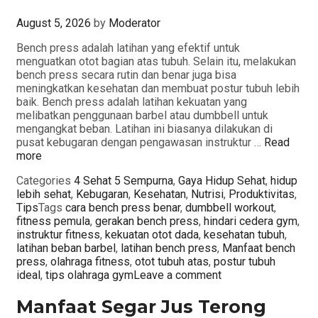
August 5, 2026
by
Moderator
Bench press adalah latihan yang efektif untuk
menguatkan otot bagian atas tubuh. Selain itu, melakukan
bench press secara rutin dan benar juga bisa
meningkatkan kesehatan dan membuat postur tubuh lebih
baik. Bench press adalah latihan kekuatan yang
melibatkan penggunaan barbel atau dumbbell untuk
mengangkat beban. Latihan ini biasanya dilakukan di
pusat kebugaran dengan pengawasan instruktur …
Read
more
Categories
4 Sehat 5 Sempurna
,
Gaya Hidup Sehat
,
hidup
lebih sehat
,
Kebugaran
,
Kesehatan
,
Nutrisi
,
Produktivitas
,
Tips
Tags
cara bench press benar
,
dumbbell workout
,
fitness pemula
,
gerakan bench press
,
hindari cedera gym
,
instruktur fitness
,
kekuatan otot dada
,
kesehatan tubuh
,
latihan beban barbel
,
latihan bench press
,
Manfaat bench
press
,
olahraga fitness
,
otot tubuh atas
,
postur tubuh
ideal
,
tips olahraga gym
Leave a comment
Manfaat Segar Jus Terong