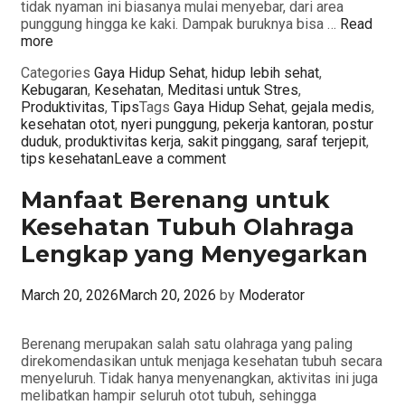
tidak nyaman ini biasanya mulai menyebar, dari area
punggung hingga ke kaki. Dampak buruknya bisa …
Read
more
Categories
Gaya Hidup Sehat
,
hidup lebih sehat
,
Kebugaran
,
Kesehatan
,
Meditasi untuk Stres
,
Produktivitas
,
Tips
Tags
Gaya Hidup Sehat
,
gejala medis
,
kesehatan otot
,
nyeri punggung
,
pekerja kantoran
,
postur
duduk
,
produktivitas kerja
,
sakit pinggang
,
saraf terjepit
,
tips kesehatan
Leave a comment
Manfaat Berenang untuk
Kesehatan Tubuh Olahraga
Lengkap yang Menyegarkan
March 20, 2026
March 20, 2026
by
Moderator
Berenang merupakan salah satu olahraga yang paling
direkomendasikan untuk menjaga kesehatan tubuh secara
menyeluruh. Tidak hanya menyenangkan, aktivitas ini juga
melibatkan hampir seluruh otot tubuh, sehingga