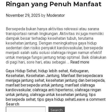
Ringan yang Penuh Manfaat
November 29, 2025
by
Moderator
Bersepeda bukan hanya aktivitas rekreasi atau sarana
transportasi ramah lingkungan. Aktivitas ini juga memiliki
dampak besar terhadap kesehatan tubuh, terutama
kesehatan jantung. Dengan meningkatnya gaya hidup
sedentari dan risiko penyakit kardiovaskular, bersepeda
menjadi salah satu solusi olahraga ringan namun efektif
untuk menjaga fungsi jantung tetap optimal. Baik dilakukan
di pagi hari, sore hari, atau sebagai …
Read more
Categories
Gaya Hidup Sehat
,
hidup lebih sehat
,
Kebugaran
,
Tags
Kesehatan
,
Kesehatan Jantung
,
Manfaat Bersepeda
cara
menjaga jantung sehat
,
kesehatan jantung dan bersepeda
,
manfaat bersepeda untuk jantung
,
manfaat olahraga
kardiovaskular
,
olahraga anti hipertensi
,
olahraga ringan
untuk jantung
,
olahraga untuk kesehatan jantung
,
tips
bersepeda sehat
,
tips gaya hidup sehat
Leave a comment
Search
Search