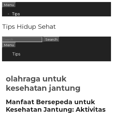
Skip
Menu
to
content
Tips
Tips Hidup Sehat
Search
for:
Search
Menu
Tips
Search
olahraga untuk
kesehatan jantung
Manfaat Bersepeda untuk
Kesehatan Jantung: Aktivitas