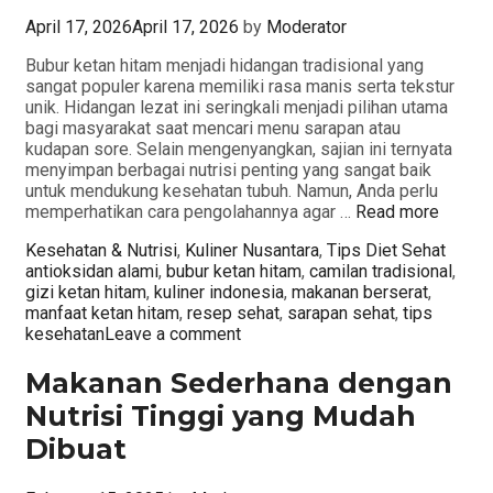
April 17, 2026
April 17, 2026
by
Moderator
Bubur ketan hitam menjadi hidangan tradisional yang
sangat populer karena memiliki rasa manis serta tekstur
unik. Hidangan lezat ini seringkali menjadi pilihan utama
bagi masyarakat saat mencari menu sarapan atau
kudapan sore. Selain mengenyangkan, sajian ini ternyata
menyimpan berbagai nutrisi penting yang sangat baik
untuk mendukung kesehatan tubuh. Namun, Anda perlu
memperhatikan cara pengolahannya agar …
Read more
Categories
Tags
Kesehatan & Nutrisi
,
Kuliner Nusantara
,
Tips Diet Sehat
antioksidan alami
,
bubur ketan hitam
,
camilan tradisional
,
gizi ketan hitam
,
kuliner indonesia
,
makanan berserat
,
manfaat ketan hitam
,
resep sehat
,
sarapan sehat
,
tips
kesehatan
Leave a comment
Makanan Sederhana dengan
Nutrisi Tinggi yang Mudah
Dibuat