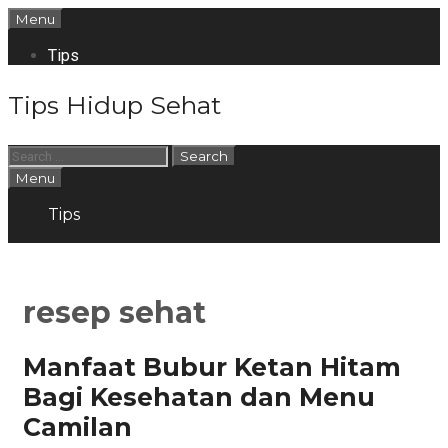
Skip
Menu
to
content
Tips
Tips Hidup Sehat
Search
for:
Search
Menu
Tips
Search
resep sehat
Manfaat Bubur Ketan Hitam
Bagi Kesehatan dan Menu
Camilan