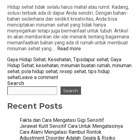
Hidup sehat tidak selalu harus mahal atau rumit. Kadang,
solusi terbaik ada di dapur Anda sendiri. Dengan bahan-
bahan sederhana dan sedikit kreativitas, Anda bisa
menciptakan minuman sehat yang tidak hanya
menyegarkan tetapi juga bermanfaat untuk tubuh. Artikel
ini akan memberikan ide-ide menarik tentang bagaimana
memanfaatkan bahan yang ada di rumah untuk membuat
minuman sehat yang …
Read more
Categories
Tags
Gaya Hidup Sehat
,
Kesehatan
,
Tips
dapur sehat
,
Gaya
Hidup Sehat
,
kesehatan
,
minuman buatan rumah
,
minuman
sehat
,
pola hidup sehat
,
resep sehat
,
tips hidup
sehat
Leave a comment
Search
Search
Recent Posts
Fakta dan Cara Mengatasi Gigi Sensitif
Jerawat Kulit Sensitif Cara Untuk Mengatasinya
Cara Alami Mengatasi Rambut Rontok
Adjustment Disorder Adalah: Gejala & Risiko