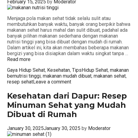
February 15, 2025
by
Moderator
Menjaga pola makan sehat tidak selalu sulit atau
membutuhkan banyak waktu, banyak orang berpikir bahwa
makanan sehat harus mahal dan sulit dibuat, padahal ada
banyak pilihan makanan sederhana dengan makanan
nutrisi tinggi yang bisa dibuat dengan mudah di rumah.
Dalam artikel ini, kita akan membahas beberapa makanan
bergizi yang bisa disiapkan dalam waktu singkat tanpa …
Read more
Categories
Tags
Gaya Hidup Sehat
,
Kesehatan
,
Tips
Hidup Sehat
,
makanan
bernutrisi tinggi
,
makanan mudah dibuat
,
makanan sehat
,
resep sehat
Leave a comment
Kesehatan dari Dapur: Resep
Minuman Sehat yang Mudah
Dibuat di Rumah
January 30, 2025
January 30, 2025
by
Moderator