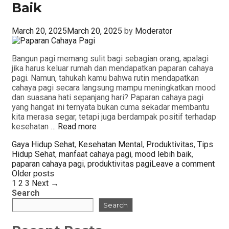
Baik
March 20, 2025
March 20, 2025
by
Moderator
Bangun pagi memang sulit bagi sebagian orang, apalagi
jika harus keluar rumah dan mendapatkan paparan cahaya
pagi. Namun, tahukah kamu bahwa rutin mendapatkan
cahaya pagi secara langsung mampu meningkatkan mood
dan suasana hati sepanjang hari? Paparan cahaya pagi
yang hangat ini ternyata bukan cuma sekadar membantu
kita merasa segar, tetapi juga berdampak positif terhadap
kesehatan …
Read more
Categories
Tag
Gaya Hidup Sehat
,
Kesehatan Mental
,
Produktivitas
,
Tips
Hidup Sehat
,
manfaat cahaya pagi
,
mood lebih baik
,
paparan cahaya pagi
,
produktivitas pagi
Leave a comment
Post
Older posts
navigation
1
2
3
Next →
Search
Search