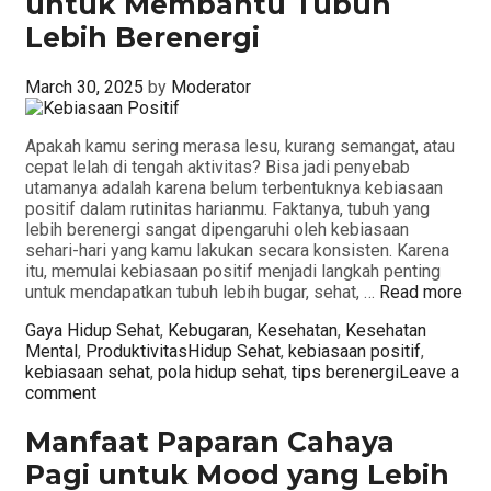
untuk Membantu Tubuh
Lebih Berenergi
March 30, 2025
by
Moderator
Apakah kamu sering merasa lesu, kurang semangat, atau
cepat lelah di tengah aktivitas? Bisa jadi penyebab
utamanya adalah karena belum terbentuknya kebiasaan
positif dalam rutinitas harianmu. Faktanya, tubuh yang
lebih berenergi sangat dipengaruhi oleh kebiasaan
sehari-hari yang kamu lakukan secara konsisten. Karena
itu, memulai kebiasaan positif menjadi langkah penting
untuk mendapatkan tubuh lebih bugar, sehat, …
Read more
Categories
Gaya Hidup Sehat
,
Kebugaran
,
Kesehatan
,
Kesehatan
Tags
Mental
,
Produktivitas
Hidup Sehat
,
kebiasaan positif
,
kebiasaan sehat
,
pola hidup sehat
,
tips berenergi
Leave a
comment
Manfaat Paparan Cahaya
Pagi untuk Mood yang Lebih