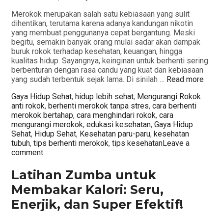
Merokok merupakan salah satu kebiasaan yang sulit
dihentikan, terutama karena adanya kandungan nikotin
yang membuat penggunanya cepat bergantung. Meski
begitu, semakin banyak orang mulai sadar akan dampak
buruk rokok terhadap kesehatan, keuangan, hingga
kualitas hidup. Sayangnya, keinginan untuk berhenti sering
berbenturan dengan rasa candu yang kuat dan kebiasaan
yang sudah terbentuk sejak lama. Di sinilah …
Read more
Categories
Tags
Gaya Hidup Sehat
,
hidup lebih sehat
,
Mengurangi Rokok
anti rokok
,
berhenti merokok tanpa stres
,
cara berhenti
merokok bertahap
,
cara menghindari rokok
,
cara
mengurangi merokok
,
edukasi kesehatan
,
Gaya Hidup
Sehat
,
Hidup Sehat
,
Kesehatan paru-paru
,
kesehatan
tubuh
,
tips berhenti merokok
,
tips kesehatan
Leave a
comment
Latihan Zumba untuk
Membakar Kalori: Seru,
Enerjik, dan Super Efektif!