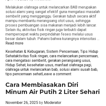
Melakukan olahraga untuk melancarkan BAB merupakan
solusi alami yang sangat efektif guna mengatasi masalah
sembelit yang mengganggu. Gerakan tubuh secara aktif
mampu membantu merangsang otot usus, sehingga
proses pembuangan sisa makanan menjadi lebih lancar.
Selain itu, aktivitas fisik ringan juga terbukti dapat
mempercepat waktu perpindahan feses melalui usus
besar dalam tubuh. Pahami bahwa kurangnya intensitas …
Read more
Categories
Kesehatan & Kebugaran
,
Sistem Pencernaan
,
Tips Hidup
Tags
Sehat
aktivitas fisik ringan
,
cara melancarkan pencernaan
,
cara mengatasi sembelit
,
gerakan perangsang usus
,
Hidup Sehat
,
kesehatan usus
,
manfaat olahraga pagi
,
olahraga untuk melancarkan bab
,
solusi alami susah bab
,
tips pencernaan sehat
Leave a comment
Cara Membiasakan Diri
Minum Air Putih 2 Liter Sehari
November 26, 2025
by
Moderator