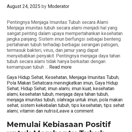
August 24, 2025
by
Moderator
Pentingnya Menjaga Imunitas Tubuh secara Alami
Menjaga imunitas tubuh secara alami menjadi hal yang
sangat penting dalam upaya mempertahankan kesehatan
jangka panjang. Sistem imun berfungsi sebagai benteng
pertahanan tubuh terhadap berbagai serangan patogen,
termasuk bakteri, virus, dan jamur yang dapat
menyebabkan penyakit. Pentingnya menjaga daya tahan
tubuh secara alami tidak hanya berkaitan dengan
kemampuan tubuh …
Read more
Categories
Gaya Hidup Sehat
,
Kesehatan
,
Menjaga Imunitas Tubuh
,
Tags
Pola Makan Sehat
cara meningkatkan imun
,
Gaya Hidup
Sehat
,
Hidup Sehat
,
imun alami
,
imun kuat
,
kesehatan
alami
,
kesehatan tubuh
,
menjaga daya tahan tubuh
,
menjaga imunitas tubuh
,
olahraga untuk imun
,
pola makan
sehat
,
sistem kekebalan tubuh
,
tips kesehatan
,
tips sehat
alami
,
vitamin dan nutrisi
Leave a comment
Memulai Kebiasaan Positif