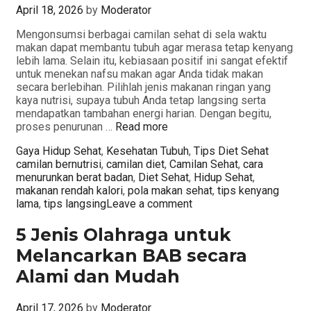
April 18, 2026
by
Moderator
Mengonsumsi berbagai camilan sehat di sela waktu
makan dapat membantu tubuh agar merasa tetap kenyang
lebih lama. Selain itu, kebiasaan positif ini sangat efektif
untuk menekan nafsu makan agar Anda tidak makan
secara berlebihan. Pilihlah jenis makanan ringan yang
kaya nutrisi, supaya tubuh Anda tetap langsing serta
mendapatkan tambahan energi harian. Dengan begitu,
proses penurunan …
Read more
Categories
Tags
Gaya Hidup Sehat
,
Kesehatan Tubuh
,
Tips Diet Sehat
camilan bernutrisi
,
camilan diet
,
Camilan Sehat
,
cara
menurunkan berat badan
,
Diet Sehat
,
Hidup Sehat
,
makanan rendah kalori
,
pola makan sehat
,
tips kenyang
lama
,
tips langsing
Leave a comment
5 Jenis Olahraga untuk
Melancarkan BAB secara
Alami dan Mudah
April 17, 2026
by
Moderator