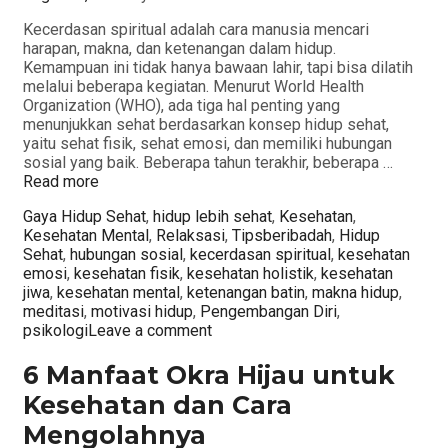
Kecerdasan spiritual adalah cara manusia mencari
harapan, makna, dan ketenangan dalam hidup.
Kemampuan ini tidak hanya bawaan lahir, tapi bisa dilatih
melalui beberapa kegiatan. Menurut World Health
Organization (WHO), ada tiga hal penting yang
menunjukkan sehat berdasarkan konsep hidup sehat,
yaitu sehat fisik, sehat emosi, dan memiliki hubungan
sosial yang baik. Beberapa tahun terakhir, beberapa …
Read more
Categories
Gaya Hidup Sehat
,
hidup lebih sehat
,
Kesehatan
,
Tags
Kesehatan Mental
,
Relaksasi
,
Tips
beribadah
,
Hidup
Sehat
,
hubungan sosial
,
kecerdasan spiritual
,
kesehatan
emosi
,
kesehatan fisik
,
kesehatan holistik
,
kesehatan
jiwa
,
kesehatan mental
,
ketenangan batin
,
makna hidup
,
meditasi
,
motivasi hidup
,
Pengembangan Diri
,
psikologi
Leave a comment
6 Manfaat Okra Hijau untuk
Kesehatan dan Cara
Mengolahnya