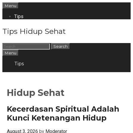
Skip
Menu
to
content
Tips
Tips Hidup Sehat
Search
for:
Search
Menu
Tips
Search
Hidup Sehat
Kecerdasan Spiritual Adalah
Kunci Ketenangan Hidup
August 3, 2026
by
Moderator