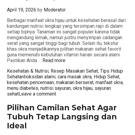
April 19, 2026
by
Moderator
Berbagai manfaat okra hijau untuk kesehatan berasal dari
kandungan nutrisi lengkap yang tersimpan rapi di dalam
setiap bijinya. Tanaman ini sangat populer karena tidak
mengandung lemak, namun justru menyimpan cadangan
serat yang sangat tinggi bagi tubuh. Selain itu, tekstur
khas okra menjadikannya pilihan makanan sehat favorit
guna memenuhi kebutuhan vitamin harian secara alami.
Pastikan Anda …
Read more
Categories
Kesehatan & Nutrisi
,
Resep Masakan Sehat
,
Tips Hidup
Tags
Sehat
antioksidan alami
,
cara masak okra
,
Hidup Sehat
,
kesehatan pencernaan
,
makanan berserat
,
manfaat okra
,
menu diabetes
,
nutrisi sayuran
,
okra hijau
,
sayuran
sehat
Leave a comment
Pilihan Camilan Sehat Agar
Tubuh Tetap Langsing dan
Ideal