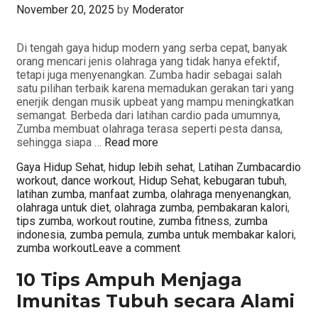
November 20, 2025
by
Moderator
Di tengah gaya hidup modern yang serba cepat, banyak
orang mencari jenis olahraga yang tidak hanya efektif,
tetapi juga menyenangkan. Zumba hadir sebagai salah
satu pilihan terbaik karena memadukan gerakan tari yang
enerjik dengan musik upbeat yang mampu meningkatkan
semangat. Berbeda dari latihan cardio pada umumnya,
Zumba membuat olahraga terasa seperti pesta dansa,
sehingga siapa …
Read more
Categories
Tags
Gaya Hidup Sehat
,
hidup lebih sehat
,
Latihan Zumba
cardio
workout
,
dance workout
,
Hidup Sehat
,
kebugaran tubuh
,
latihan zumba
,
manfaat zumba
,
olahraga menyenangkan
,
olahraga untuk diet
,
olahraga zumba
,
pembakaran kalori
,
tips zumba
,
workout routine
,
zumba fitness
,
zumba
indonesia
,
zumba pemula
,
zumba untuk membakar kalori
,
zumba workout
Leave a comment
10 Tips Ampuh Menjaga
Imunitas Tubuh secara Alami