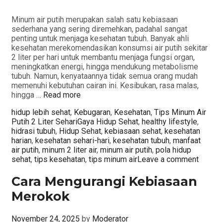
Minum air putih merupakan salah satu kebiasaan
sederhana yang sering diremehkan, padahal sangat
penting untuk menjaga kesehatan tubuh. Banyak ahli
kesehatan merekomendasikan konsumsi air putih sekitar
2 liter per hari untuk membantu menjaga fungsi organ,
meningkatkan energi, hingga mendukung metabolisme
tubuh. Namun, kenyataannya tidak semua orang mudah
memenuhi kebutuhan cairan ini. Kesibukan, rasa malas,
hingga …
Read more
Categories
hidup lebih sehat
,
Kebugaran
,
Kesehatan
,
Tips Minum Air
Tags
Putih 2 Liter Sehari
Gaya Hidup Sehat
,
healthy lifestyle
,
hidrasi tubuh
,
Hidup Sehat
,
kebiasaan sehat
,
kesehatan
harian
,
kesehatan sehari-hari
,
kesehatan tubuh
,
manfaat
air putih
,
minum 2 liter air
,
minum air putih
,
pola hidup
sehat
,
tips kesehatan
,
tips minum air
Leave a comment
Cara Mengurangi Kebiasaan
Merokok
November 24, 2025
by
Moderator