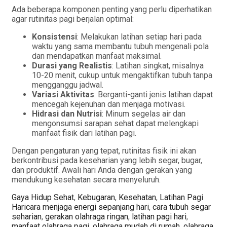
Ada beberapa komponen penting yang perlu diperhatikan
agar rutinitas pagi berjalan optimal:
Konsistensi
: Melakukan latihan setiap hari pada
waktu yang sama membantu tubuh mengenali pola
dan mendapatkan manfaat maksimal.
Durasi yang Realistis
: Latihan singkat, misalnya
10-20 menit, cukup untuk mengaktifkan tubuh tanpa
mengganggu jadwal.
Variasi Aktivitas
: Berganti-ganti jenis latihan dapat
mencegah kejenuhan dan menjaga motivasi.
Hidrasi dan Nutrisi
: Minum segelas air dan
mengonsumsi sarapan sehat dapat melengkapi
manfaat fisik dari latihan pagi.
Dengan pengaturan yang tepat, rutinitas fisik ini akan
berkontribusi pada keseharian yang lebih segar, bugar,
dan produktif. Awali hari Anda dengan gerakan yang
mendukung kesehatan secara menyeluruh.
Categories
Gaya Hidup Sehat
,
Kebugaran
,
Kesehatan
,
Latihan Pagi
Tags
Hari
cara menjaga energi sepanjang hari
,
cara tubuh segar
seharian
,
gerakan olahraga ringan
,
latihan pagi hari
,
manfaat olahraga pagi
,
olahraga mudah di rumah
,
olahraga