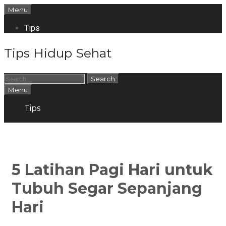
Skip
Menu
to
content
Tips
Tips Hidup Sehat
Search
for:
Search
Menu
Tips
Search
5 Latihan Pagi Hari untuk
Tubuh Segar Sepanjang
Hari