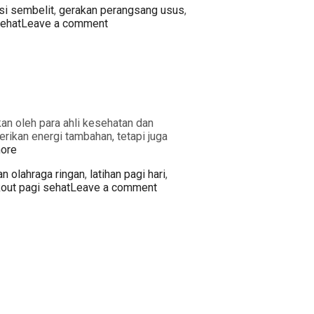
si sembelit
,
gerakan perangsang usus
,
sehat
Leave a comment
kan oleh para ahli kesehatan dan
rikan energi tambahan, tetapi juga
ore
n olahraga ringan
,
latihan pagi hari
,
out pagi sehat
Leave a comment