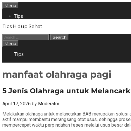
Skip
Menu
to
content
Tips
Tips Hidup Sehat
Search
for:
Search
Menu
Tips
Search
manfaat olahraga pagi
5 Jenis Olahraga untuk Melancar
April 17, 2026
by
Moderator
Melakukan olahraga untuk melancarkan BAB merupakan solusi a
aktif mampu membantu merangsang otot usus, sehingga proses pe
mempercepat waktu perpindahan feses melalui usus besar dal