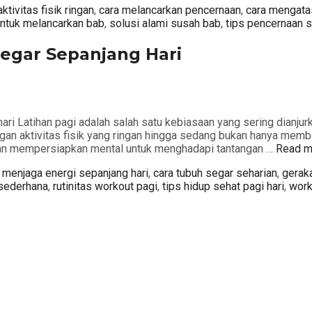
Tags
aktivitas fisik ringan
,
cara melancarkan pencernaan
,
cara mengata
untuk melancarkan bab
,
solusi alami susah bab
,
tips pencernaan 
Segar Sepanjang Hari
ri Latihan pagi adalah salah satu kebiasaan yang sering dianjur
gan aktivitas fisik yang ringan hingga sedang bukan hanya membe
dan mempersiapkan mental untuk menghadapi tantangan …
Read m
s
 menjaga energi sepanjang hari
,
cara tubuh segar seharian
,
geraka
 sederhana
,
rutinitas workout pagi
,
tips hidup sehat pagi hari
,
work