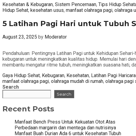
Categories
Kesehatan & Kebugaran
,
Sistem Pencernaan
,
Tips Hidup Sehat
Hidup Sehat
,
kesehatan usus
,
manfaat olahraga pagi
,
olahraga 
5 Latihan Pagi Hari untuk Tubuh 
August 23, 2025
by
Moderator
Pendahuluan: Pentingnya Latihan Pagi untuk Kehidupan Sehari-ha
kebugaran untuk meningkatkan kualitas hidup. Memulai hari den
membantu mengatur ritme tubuh, meningkatkan suasana hati, 
Categories
Tag
Gaya Hidup Sehat
,
Kebugaran
,
Kesehatan
,
Latihan Pagi Hari
cara
manfaat olahraga pagi
,
olahraga mudah di rumah
,
olahraga pagi
Search
Search
Recent Posts
Manfaat Bench Press Untuk Kekuatan Otot Atas
Perbedaan margarin dan mentega dan nutrisinya
Manfaat Buah Durian Ada 6 untuk Kesehatan Tubuh