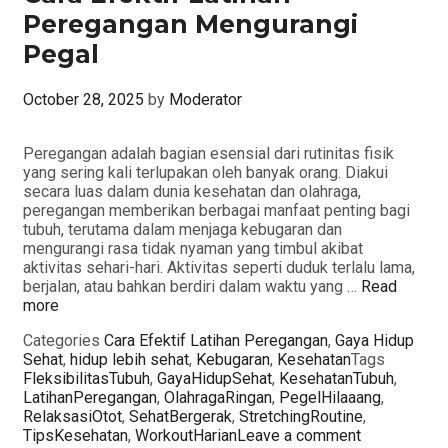
Peregangan Mengurangi
Pegal
October 28, 2025
by
Moderator
Peregangan adalah bagian esensial dari rutinitas fisik
yang sering kali terlupakan oleh banyak orang. Diakui
secara luas dalam dunia kesehatan dan olahraga,
peregangan memberikan berbagai manfaat penting bagi
tubuh, terutama dalam menjaga kebugaran dan
mengurangi rasa tidak nyaman yang timbul akibat
aktivitas sehari-hari. Aktivitas seperti duduk terlalu lama,
berjalan, atau bahkan berdiri dalam waktu yang …
Read
more
Categories
Cara Efektif Latihan Peregangan
,
Gaya Hidup
Sehat
,
hidup lebih sehat
,
Kebugaran
,
Kesehatan
Tags
FleksibilitasTubuh
,
GayaHidupSehat
,
KesehatanTubuh
,
LatihanPeregangan
,
OlahragaRingan
,
PegelHilaaang
,
RelaksasiOtot
,
SehatBergerak
,
StretchingRoutine
,
TipsKesehatan
,
WorkoutHarian
Leave a comment