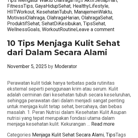
Tips Mengatur Waktu Olahraga
Tags
AktifSetiapHari
,
FitnessTips
,
GayaHidupSehat
,
HealthyLifestyle
,
HIITWorkout
,
KesehatanTubuh
,
ManajemenWaktu
,
MotivasiOlahraga
,
OlahragaHarian
,
OlahragaSehat
,
ProduktifSehat
,
SehatDiKesibukan
,
TipsSehat
,
WellnessGoals
,
WorkoutRoutine
Leave a comment
10 Tips Menjaga Kulit Sehat
dari Dalam Secara Alami
November 5, 2025
by
Moderator
Perawatan kulit tidak hanya terbatas pada rutinitas
eksternal seperti penggunaan krim atau serum. Kulit
adalah cerminan dari kesehatan tubuh secara keseluruhan,
sehingga perawatan dari dalam menjadi sangat penting
untuk menjaga kulit tetap sehat, bercahaya, dan bebas
masalah. 1. Peran Nutrisi dalam Kesehatan Kulit Asupan
nutrisi yang tepat merupakan fondasi utama dalam
menjaga kesehatan kulit. Kekurangan …
Read more
Categories
Menjaga Kulit Sehat Secara Alami
,
Tips
Tags