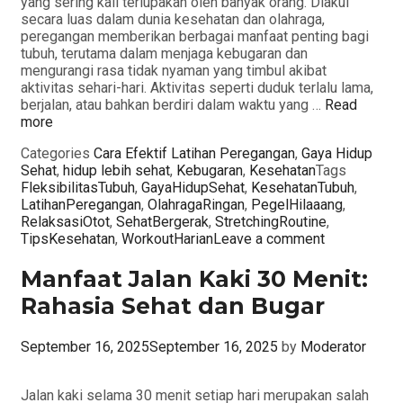
yang sering kali terlupakan oleh banyak orang. Diakui
secara luas dalam dunia kesehatan dan olahraga,
peregangan memberikan berbagai manfaat penting bagi
tubuh, terutama dalam menjaga kebugaran dan
mengurangi rasa tidak nyaman yang timbul akibat
aktivitas sehari-hari. Aktivitas seperti duduk terlalu lama,
berjalan, atau bahkan berdiri dalam waktu yang …
Read
more
Categories
Cara Efektif Latihan Peregangan
,
Gaya Hidup
Sehat
,
hidup lebih sehat
,
Kebugaran
,
Kesehatan
Tags
FleksibilitasTubuh
,
GayaHidupSehat
,
KesehatanTubuh
,
LatihanPeregangan
,
OlahragaRingan
,
PegelHilaaang
,
RelaksasiOtot
,
SehatBergerak
,
StretchingRoutine
,
TipsKesehatan
,
WorkoutHarian
Leave a comment
Manfaat Jalan Kaki 30 Menit:
Rahasia Sehat dan Bugar
September 16, 2025
September 16, 2025
by
Moderator
Jalan kaki selama 30 menit setiap hari merupakan salah