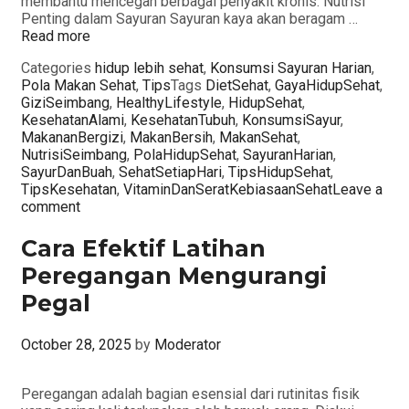
membantu mencegah berbagai penyakit kronis. Nutrisi
Penting dalam Sayuran Sayuran kaya akan beragam …
Read more
Categories
hidup lebih sehat
,
Konsumsi Sayuran Harian
,
Pola Makan Sehat
,
Tips
Tags
DietSehat
,
GayaHidupSehat
,
GiziSeimbang
,
HealthyLifestyle
,
HidupSehat
,
KesehatanAlami
,
KesehatanTubuh
,
KonsumsiSayur
,
MakananBergizi
,
MakanBersih
,
MakanSehat
,
NutrisiSeimbang
,
PolaHidupSehat
,
SayuranHarian
,
SayurDanBuah
,
SehatSetiapHari
,
TipsHidupSehat
,
TipsKesehatan
,
VitaminDanSeratKebiasaanSehat
Leave a
comment
Cara Efektif Latihan
Peregangan Mengurangi
Pegal
October 28, 2025
by
Moderator
Peregangan adalah bagian esensial dari rutinitas fisik