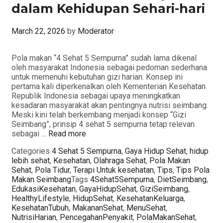
dalam Kehidupan Sehari-hari
March 22, 2026
by
Moderator
Pola makan “4 Sehat 5 Sempurna” sudah lama dikenal
oleh masyarakat Indonesia sebagai pedoman sederhana
untuk memenuhi kebutuhan gizi harian. Konsep ini
pertama kali diperkenalkan oleh Kementerian Kesehatan
Republik Indonesia sebagai upaya meningkatkan
kesadaran masyarakat akan pentingnya nutrisi seimbang.
Meski kini telah berkembang menjadi konsep “Gizi
Seimbang”, prinsip 4 sehat 5 sempurna tetap relevan
sebagai …
Read more
Categories
4 Sehat 5 Sempurna
,
Gaya Hidup Sehat
,
hidup
lebih sehat
,
Kesehatan
,
Olahraga Sehat
,
Pola Makan
Sehat
,
Pola Tidur
,
Terapi Untuk kesehatan
,
Tips
,
Tips Pola
Makan Seimbang
Tags
4Sehat5Sempurna
,
DietSeimbang
,
EdukasiKesehatan
,
GayaHidupSehat
,
GiziSeimbang
,
HealthyLifestyle
,
HidupSehat
,
KesehatanKeluarga
,
KesehatanTubuh
,
MakananSehat
,
MenuSehat
,
NutrisiHarian
,
PencegahanPenyakit
,
PolaMakanSehat
,