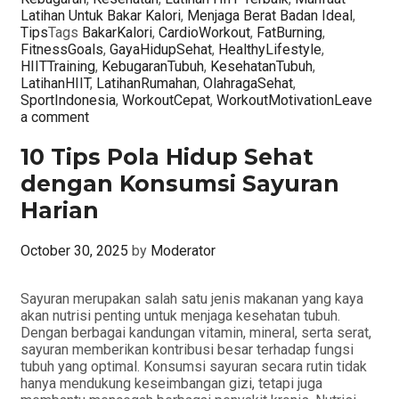
Latihan Untuk Bakar Kalori
,
Menjaga Berat Badan Ideal
,
Tips
Tags
BakarKalori
,
CardioWorkout
,
FatBurning
,
FitnessGoals
,
GayaHidupSehat
,
HealthyLifestyle
,
HIITTraining
,
KebugaranTubuh
,
KesehatanTubuh
,
LatihanHIIT
,
LatihanRumahan
,
OlahragaSehat
,
SportIndonesia
,
WorkoutCepat
,
WorkoutMotivation
Leave
a comment
10 Tips Pola Hidup Sehat
dengan Konsumsi Sayuran
Harian
October 30, 2025
by
Moderator
Sayuran merupakan salah satu jenis makanan yang kaya
akan nutrisi penting untuk menjaga kesehatan tubuh.
Dengan berbagai kandungan vitamin, mineral, serta serat,
sayuran memberikan kontribusi besar terhadap fungsi
tubuh yang optimal. Konsumsi sayuran secara rutin tidak
hanya mendukung keseimbangan gizi, tetapi juga