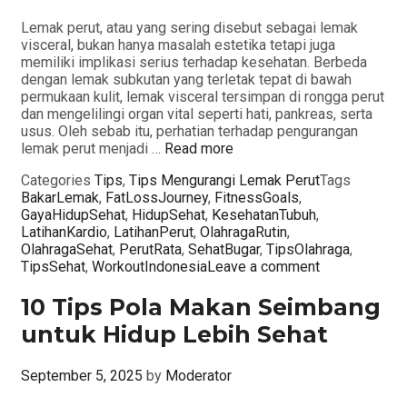
Lemak perut, atau yang sering disebut sebagai lemak
visceral, bukan hanya masalah estetika tetapi juga
memiliki implikasi serius terhadap kesehatan. Berbeda
dengan lemak subkutan yang terletak tepat di bawah
permukaan kulit, lemak visceral tersimpan di rongga perut
dan mengelilingi organ vital seperti hati, pankreas, serta
usus. Oleh sebab itu, perhatian terhadap pengurangan
lemak perut menjadi …
Read more
Categories
Tips
,
Tips Mengurangi Lemak Perut
Tags
BakarLemak
,
FatLossJourney
,
FitnessGoals
,
GayaHidupSehat
,
HidupSehat
,
KesehatanTubuh
,
LatihanKardio
,
LatihanPerut
,
OlahragaRutin
,
OlahragaSehat
,
PerutRata
,
SehatBugar
,
TipsOlahraga
,
TipsSehat
,
WorkoutIndonesia
Leave a comment
10 Tips Pola Makan Seimbang
untuk Hidup Lebih Sehat
September 5, 2025
by
Moderator