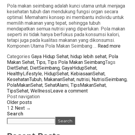
Pola makan seimbang adalah kunci utama untuk menjaga
kesehatan tubuh dan mendukung fungsi organ secara
optimal. Memahami konsep ini membantu individu untuk
memilih makanan yang tepat, sehingga tubuh
mendapatkan semua nutrisi yang diperlukan. Pola makan
seperti ini tidak hanya berfokus pada konsumsi kalori,
tetapi juga pada kualitas makanan yang dikonsumsi.
Komponen Utama Pola Makan Seimbang …
Read more
Categories
Gaya Hidup Sehat
,
hidup lebih sehat
,
Pola
Makan Sehat
,
Tips
,
Tips Pola Makan Seimbang
Tags
DietSehat
,
DietSeimbang
,
GayaHidupSehat
,
HealthyLifestyle
,
HidupSehat
,
KebiasaanSehat
,
KesehatanTubuh
,
MakananSehat
,
nutrisi
,
NutrisiSeimbang
,
PolaMakanSehat
,
SehatAlami
,
TipsMakanSehat
,
TipsSehat
,
Wellness
Leave a comment
Post navigation
Older posts
1
2
Next →
Search
Search