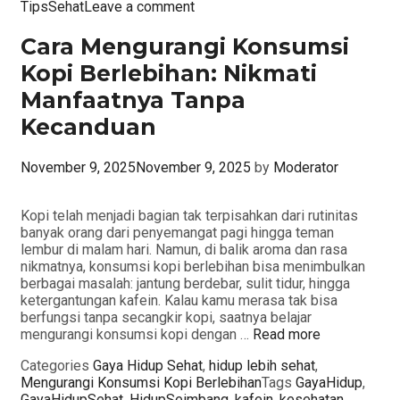
TipsSehat
Leave a comment
Cara Mengurangi Konsumsi
Kopi Berlebihan: Nikmati
Manfaatnya Tanpa
Kecanduan
November 9, 2025
November 9, 2025
by
Moderator
Kopi telah menjadi bagian tak terpisahkan dari rutinitas
banyak orang dari penyemangat pagi hingga teman
lembur di malam hari. Namun, di balik aroma dan rasa
nikmatnya, konsumsi kopi berlebihan bisa menimbulkan
berbagai masalah: jantung berdebar, sulit tidur, hingga
ketergantungan kafein. Kalau kamu merasa tak bisa
berfungsi tanpa secangkir kopi, saatnya belajar
mengurangi konsumsi kopi dengan …
Read more
Categories
Gaya Hidup Sehat
,
hidup lebih sehat
,
Mengurangi Konsumsi Kopi Berlebihan
Tags
GayaHidup
,
GayaHidupSehat
,
HidupSeimbang
,
kafein
,
kesehatan
,