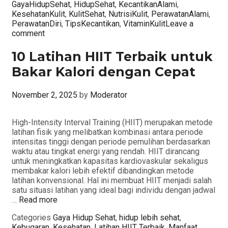
GayaHidupSehat
,
HidupSehat
,
KecantikanAlami
,
KesehatanKulit
,
KulitSehat
,
NutrisiKulit
,
PerawatanAlami
,
PerawatanDiri
,
TipsKecantikan
,
VitaminKulit
Leave a
comment
10 Latihan HIIT Terbaik untuk
Bakar Kalori dengan Cepat
November 2, 2025
by
Moderator
High-Intensity Interval Training (HIIT) merupakan metode
latihan fisik yang melibatkan kombinasi antara periode
intensitas tinggi dengan periode pemulihan berdasarkan
waktu atau tingkat energi yang rendah. HIIT dirancang
untuk meningkatkan kapasitas kardiovaskular sekaligus
membakar kalori lebih efektif dibandingkan metode
latihan konvensional. Hal ini membuat HIIT menjadi salah
satu situasi latihan yang ideal bagi individu dengan jadwal
…
Read more
Categories
Gaya Hidup Sehat
,
hidup lebih sehat
,
Kebugaran
,
Kesehatan
,
Latihan HIIT Terbaik
,
Manfaat