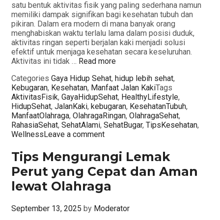
satu bentuk aktivitas fisik yang paling sederhana namun
memiliki dampak signifikan bagi kesehatan tubuh dan
pikiran. Dalam era modern di mana banyak orang
menghabiskan waktu terlalu lama dalam posisi duduk,
aktivitas ringan seperti berjalan kaki menjadi solusi
efektif untuk menjaga kesehatan secara keseluruhan.
Aktivitas ini tidak …
Read more
Categories
Gaya Hidup Sehat
,
hidup lebih sehat
,
Kebugaran
,
Kesehatan
,
Manfaat Jalan Kaki
Tags
AktivitasFisik
,
GayaHidupSehat
,
HealthyLifestyle
,
HidupSehat
,
JalanKaki
,
kebugaran
,
KesehatanTubuh
,
ManfaatOlahraga
,
OlahragaRingan
,
OlahragaSehat
,
RahasiaSehat
,
SehatAlami
,
SehatBugar
,
TipsKesehatan
,
Wellness
Leave a comment
Tips Mengurangi Lemak
Perut yang Cepat dan Aman
lewat Olahraga
September 13, 2025
by
Moderator