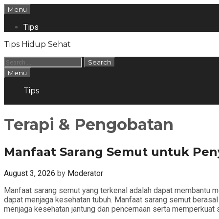
Skip
Menu
to
content
Tips
Tips Hidup Sehat
Search
for:
Search
Menu
Tips
Search
Terapi & Pengobatan
Manfaat Sarang Semut untuk Peny
August 3, 2026
by
Moderator
Manfaat sarang semut yang terkenal adalah dapat membantu me
dapat menjaga kesehatan tubuh. Manfaat sarang semut berasal da
menjaga kesehatan jantung dan pencernaan serta memperkuat 