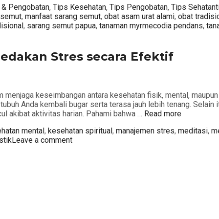
Ta
i & Pengobatan
,
Tips Kesehatan
,
Tips Pengobatan
,
Tips Sehat
ant
 semut
,
manfaat sarang semut
,
obat asam urat alami
,
obat tradis
isional
,
sarang semut papua
,
tanaman myrmecodia pendans
,
tan
edakan Stres secara Efektif
m menjaga keseimbangan antara kesehatan fisik, mental, maupun 
buh Anda kembali bugar serta terasa jauh lebih tenang. Selain
ul akibat aktivitas harian. Pahami bahwa …
Read more
s
hatan mental
,
kesehatan spiritual
,
manajemen stres
,
meditasi
,
me
stik
Leave a comment