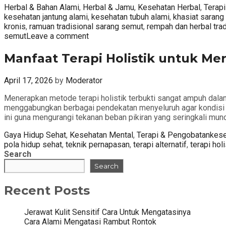
Categories
Herbal & Bahan Alami
,
Herbal & Jamu
,
Kesehatan Herbal
,
Terap
kesehatan jantung alami
,
kesehatan tubuh alami
,
khasiat sarang
kronis
,
ramuan tradisional sarang semut
,
rempah dan herbal trad
semut
Leave a comment
Manfaat Terapi Holistik untuk Mer
April 17, 2026
by
Moderator
Menerapkan metode terapi holistik terbukti sangat ampuh dala
menggabungkan berbagai pendekatan menyeluruh agar kondisi tu
ini guna mengurangi tekanan beban pikiran yang seringkali munc
Categories
Tag
Gaya Hidup Sehat
,
Kesehatan Mental
,
Terapi & Pengobatan
kese
pola hidup sehat
,
teknik pernapasan
,
terapi alternatif
,
terapi holi
Search
Search
Recent Posts
Jerawat Kulit Sensitif Cara Untuk Mengatasinya
Cara Alami Mengatasi Rambut Rontok