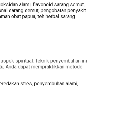
gs
ioksidan alami
,
flavonoid sarang semut
,
ional sarang semut
,
pengobatan penyakit
aman obat papua
,
teh herbal sarang
aspek spiritual. Teknik penyembuhan ini
 itu, Anda dapat mempraktikkan metode
redakan stres
,
penyembuhan alami
,