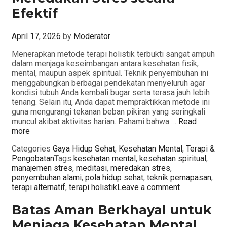
Efektif
April 17, 2026
by
Moderator
Menerapkan metode terapi holistik terbukti sangat ampuh
dalam menjaga keseimbangan antara kesehatan fisik,
mental, maupun aspek spiritual. Teknik penyembuhan ini
menggabungkan berbagai pendekatan menyeluruh agar
kondisi tubuh Anda kembali bugar serta terasa jauh lebih
tenang. Selain itu, Anda dapat mempraktikkan metode ini
guna mengurangi tekanan beban pikiran yang seringkali
muncul akibat aktivitas harian. Pahami bahwa …
Read
more
Categories
Gaya Hidup Sehat
,
Kesehatan Mental
,
Terapi &
Pengobatan
Tags
kesehatan mental
,
kesehatan spiritual
,
manajemen stres
,
meditasi
,
meredakan stres
,
penyembuhan alami
,
pola hidup sehat
,
teknik pernapasan
,
terapi alternatif
,
terapi holistik
Leave a comment
Batas Aman Berkhayal untuk
Menjaga Kesehatan Mental