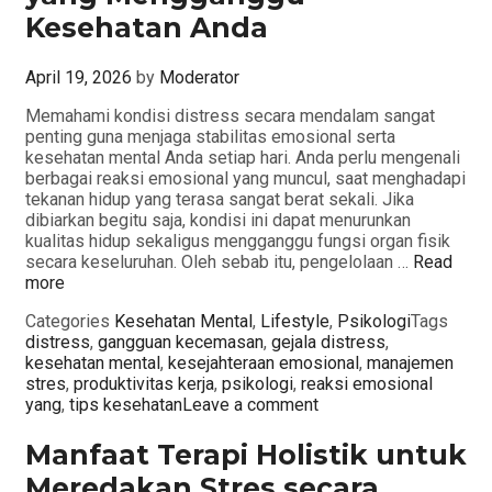
Kesehatan Anda
April 19, 2026
by
Moderator
Memahami kondisi distress secara mendalam sangat
penting guna menjaga stabilitas emosional serta
kesehatan mental Anda setiap hari. Anda perlu mengenali
berbagai reaksi emosional yang muncul, saat menghadapi
tekanan hidup yang terasa sangat berat sekali. Jika
dibiarkan begitu saja, kondisi ini dapat menurunkan
kualitas hidup sekaligus mengganggu fungsi organ fisik
secara keseluruhan. Oleh sebab itu, pengelolaan …
Read
more
Categories
Kesehatan Mental
,
Lifestyle
,
Psikologi
Tags
distress
,
gangguan kecemasan
,
gejala distress
,
kesehatan mental
,
kesejahteraan emosional
,
manajemen
stres
,
produktivitas kerja
,
psikologi
,
reaksi emosional
yang
,
tips kesehatan
Leave a comment
Manfaat Terapi Holistik untuk
Meredakan Stres secara