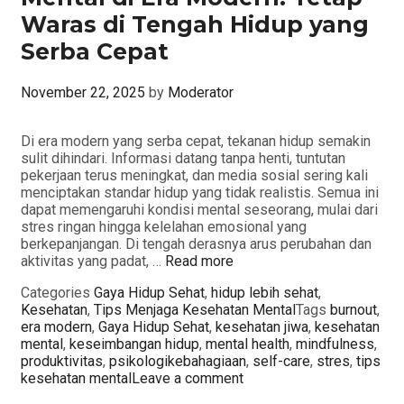
Waras di Tengah Hidup yang
Serba Cepat
November 22, 2025
by
Moderator
Di era modern yang serba cepat, tekanan hidup semakin
sulit dihindari. Informasi datang tanpa henti, tuntutan
pekerjaan terus meningkat, dan media sosial sering kali
menciptakan standar hidup yang tidak realistis. Semua ini
dapat memengaruhi kondisi mental seseorang, mulai dari
stres ringan hingga kelelahan emosional yang
berkepanjangan. Di tengah derasnya arus perubahan dan
aktivitas yang padat, …
Read more
Categories
Gaya Hidup Sehat
,
hidup lebih sehat
,
Kesehatan
,
Tips Menjaga Kesehatan Mental
Tags
burnout
,
era modern
,
Gaya Hidup Sehat
,
kesehatan jiwa
,
kesehatan
mental
,
keseimbangan hidup
,
mental health
,
mindfulness
,
produktivitas
,
psikologikebahagiaan
,
self-care
,
stres
,
tips
kesehatan mental
Leave a comment