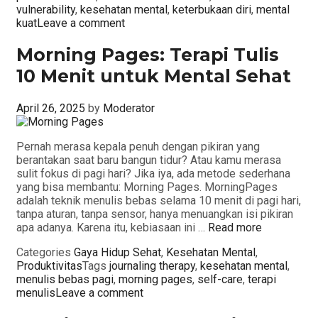
vulnerability
,
kesehatan mental
,
keterbukaan diri
,
mental
kuat
Leave a comment
Morning Pages: Terapi Tulis
10 Menit untuk Mental Sehat
April 26, 2025
by
Moderator
Pernah merasa kepala penuh dengan pikiran yang
berantakan saat baru bangun tidur? Atau kamu merasa
sulit fokus di pagi hari? Jika iya, ada metode sederhana
yang bisa membantu: Morning Pages. MorningPages
adalah teknik menulis bebas selama 10 menit di pagi hari,
tanpa aturan, tanpa sensor, hanya menuangkan isi pikiran
apa adanya. Karena itu, kebiasaan ini …
Read more
Categories
Gaya Hidup Sehat
,
Kesehatan Mental
,
Produktivitas
Tags
journaling therapy
,
kesehatan mental
,
menulis bebas pagi
,
morning pages
,
self-care
,
terapi
menulis
Leave a comment