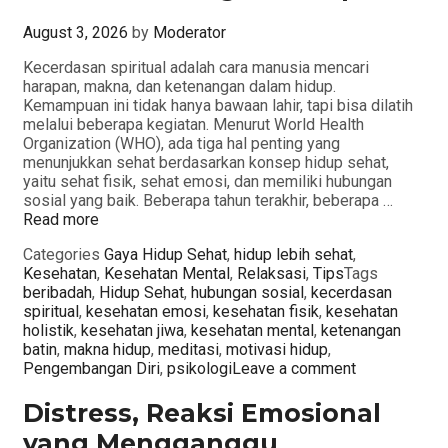
August 3, 2026
by
Moderator
Kecerdasan spiritual adalah cara manusia mencari
harapan, makna, dan ketenangan dalam hidup.
Kemampuan ini tidak hanya bawaan lahir, tapi bisa dilatih
melalui beberapa kegiatan. Menurut World Health
Organization (WHO), ada tiga hal penting yang
menunjukkan sehat berdasarkan konsep hidup sehat,
yaitu sehat fisik, sehat emosi, dan memiliki hubungan
sosial yang baik. Beberapa tahun terakhir, beberapa …
Read more
Categories
Gaya Hidup Sehat
,
hidup lebih sehat
,
Kesehatan
,
Kesehatan Mental
,
Relaksasi
,
Tips
Tags
beribadah
,
Hidup Sehat
,
hubungan sosial
,
kecerdasan
spiritual
,
kesehatan emosi
,
kesehatan fisik
,
kesehatan
holistik
,
kesehatan jiwa
,
kesehatan mental
,
ketenangan
batin
,
makna hidup
,
meditasi
,
motivasi hidup
,
Pengembangan Diri
,
psikologi
Leave a comment
Distress, Reaksi Emosional
yang Mengganggu