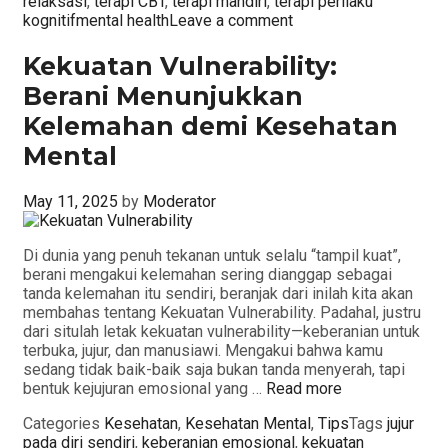
relaksasi
,
terapi CBT
,
terapi mandiri
,
terapi perilaku
kognitifmental health
Leave a comment
Kekuatan Vulnerability:
Berani Menunjukkan
Kelemahan demi Kesehatan
Mental
May 11, 2025
by
Moderator
Di dunia yang penuh tekanan untuk selalu “tampil kuat”,
berani mengakui kelemahan sering dianggap sebagai
tanda kelemahan itu sendiri, beranjak dari inilah kita akan
membahas tentang Kekuatan Vulnerability. Padahal, justru
dari situlah letak kekuatan vulnerability—keberanian untuk
terbuka, jujur, dan manusiawi. Mengakui bahwa kamu
sedang tidak baik-baik saja bukan tanda menyerah, tapi
bentuk kejujuran emosional yang …
Read more
Categories
Kesehatan
,
Kesehatan Mental
,
Tips
Tags
jujur
pada diri sendiri
,
keberanian emosional
,
kekuatan