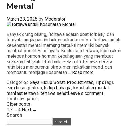
Mental
March 23, 2025
by
Moderator
Banyak orang bilang, “tertawa adalah obat terbaik,” dan
ternyata ungkapan ini bukan sekadar mitos. Tertawa untuk
kesehatan mental memang terbukti memiliki banyak
manfaat positif yang nyata. Ketika kita tertawa, tubuh akan
melepas hormon-hormon kebahagiaan yang membuat
suasana hati jauh lebih baik. Selain itu, tertawa secara
rutin bisa mengurangi stres, meningkatkan mood, dan
membantu menjaga kesehatan …
Read more
Categories
Gaya Hidup Sehat
,
Produktivitas
,
Tips
Tags
cara kurangi stres
,
hidup bahagia
,
kesehatan mental
,
manfaat tertawa
,
tertawa sehat
Leave a comment
Post navigation
Older posts
1
2
…
4
Next →
Search
Search