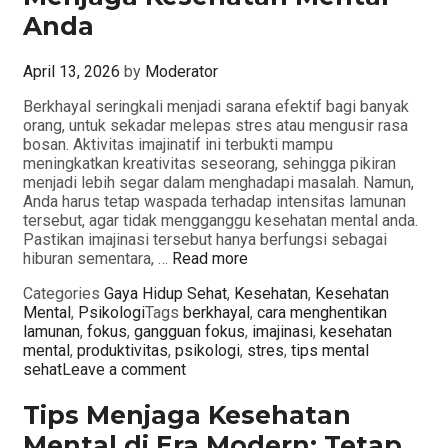
Anda
April 13, 2026
by
Moderator
Berkhayal seringkali menjadi sarana efektif bagi banyak
orang, untuk sekadar melepas stres atau mengusir rasa
bosan. Aktivitas imajinatif ini terbukti mampu
meningkatkan kreativitas seseorang, sehingga pikiran
menjadi lebih segar dalam menghadapi masalah. Namun,
Anda harus tetap waspada terhadap intensitas lamunan
tersebut, agar tidak mengganggu kesehatan mental anda.
Pastikan imajinasi tersebut hanya berfungsi sebagai
hiburan sementara, …
Read more
Categories
Gaya Hidup Sehat
,
Kesehatan
,
Kesehatan
Mental
,
Psikologi
Tags
berkhayal
,
cara menghentikan
lamunan
,
fokus
,
gangguan fokus
,
imajinasi
,
kesehatan
mental
,
produktivitas
,
psikologi
,
stres
,
tips mental
sehat
Leave a comment
Tips Menjaga Kesehatan
Mental di Era Modern: Tetap