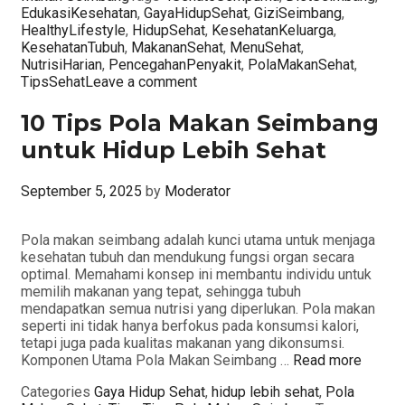
EdukasiKesehatan
,
GayaHidupSehat
,
GiziSeimbang
,
HealthyLifestyle
,
HidupSehat
,
KesehatanKeluarga
,
KesehatanTubuh
,
MakananSehat
,
MenuSehat
,
NutrisiHarian
,
PencegahanPenyakit
,
PolaMakanSehat
,
TipsSehat
Leave a comment
10 Tips Pola Makan Seimbang
untuk Hidup Lebih Sehat
September 5, 2025
by
Moderator
Pola makan seimbang adalah kunci utama untuk menjaga
kesehatan tubuh dan mendukung fungsi organ secara
optimal. Memahami konsep ini membantu individu untuk
memilih makanan yang tepat, sehingga tubuh
mendapatkan semua nutrisi yang diperlukan. Pola makan
seperti ini tidak hanya berfokus pada konsumsi kalori,
tetapi juga pada kualitas makanan yang dikonsumsi.
Komponen Utama Pola Makan Seimbang …
Read more
Categories
Gaya Hidup Sehat
,
hidup lebih sehat
,
Pola