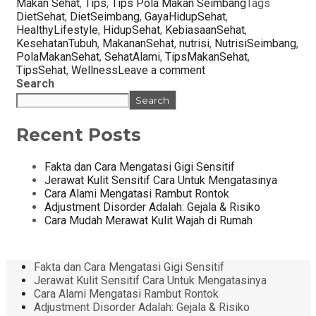
Makan Sehat
,
Tips
,
Tips Pola Makan Seimbang
Tags
DietSehat
,
DietSeimbang
,
GayaHidupSehat
,
HealthyLifestyle
,
HidupSehat
,
KebiasaanSehat
,
KesehatanTubuh
,
MakananSehat
,
nutrisi
,
NutrisiSeimbang
,
PolaMakanSehat
,
SehatAlami
,
TipsMakanSehat
,
TipsSehat
,
Wellness
Leave a comment
Search
Search
Recent Posts
Fakta dan Cara Mengatasi Gigi Sensitif
Jerawat Kulit Sensitif Cara Untuk Mengatasinya
Cara Alami Mengatasi Rambut Rontok
Adjustment Disorder Adalah: Gejala & Risiko
Cara Mudah Merawat Kulit Wajah di Rumah
Fakta dan Cara Mengatasi Gigi Sensitif
Jerawat Kulit Sensitif Cara Untuk Mengatasinya
Cara Alami Mengatasi Rambut Rontok
Adjustment Disorder Adalah: Gejala & Risiko