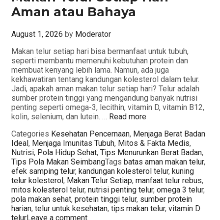
Aman atau Bahaya
August 1, 2026
by
Moderator
Makan telur setiap hari bisa bermanfaat untuk tubuh,
seperti membantu memenuhi kebutuhan protein dan
membuat kenyang lebih lama. Namun, ada juga
kekhawatiran tentang kandungan kolesterol dalam telur.
Jadi, apakah aman makan telur setiap hari? Telur adalah
sumber protein tinggi yang mengandung banyak nutrisi
penting seperti omega-3, lecithin, vitamin D, vitamin B12,
kolin, selenium, dan lutein. …
Read more
Categories
Kesehatan Pencernaan
,
Menjaga Berat Badan
Ideal
,
Menjaga Imunitas Tubuh
,
Mitos & Fakta Medis
,
Nutrisi
,
Pola Hidup Sehat
,
Tips Menurunkan Berat Badan
,
Tips Pola Makan Seimbang
Tags
batas aman makan telur
,
efek samping telur
,
kandungan kolesterol telur
,
kuning
telur kolesterol
,
Makan Telur Setiap
,
manfaat telur rebus
,
mitos kolesterol telur
,
nutrisi penting telur
,
omega 3 telur
,
pola makan sehat
,
protein tinggi telur
,
sumber protein
harian
,
telur untuk kesehatan
,
tips makan telur
,
vitamin D
telur
Leave a comment