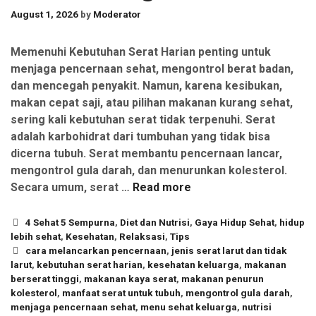
August 1, 2026
by
Moderator
Memenuhi Kebutuhan Serat Harian penting untuk
menjaga pencernaan sehat, mengontrol berat badan,
dan mencegah penyakit. Namun, karena kesibukan,
makan cepat saji, atau pilihan makanan kurang sehat,
sering kali kebutuhan serat tidak terpenuhi. Serat
adalah karbohidrat dari tumbuhan yang tidak bisa
dicerna tubuh. Serat membantu pencernaan lancar,
mengontrol gula darah, dan menurunkan kolesterol.
Secara umum, serat …
Read more
Categories
4 Sehat 5 Sempurna
,
Diet dan Nutrisi
,
Gaya Hidup Sehat
,
hidup
lebih sehat
,
Kesehatan
,
Relaksasi
,
Tips
Tags
cara melancarkan pencernaan
,
jenis serat larut dan tidak
larut
,
kebutuhan serat harian
,
kesehatan keluarga
,
makanan
berserat tinggi
,
makanan kaya serat
,
makanan penurun
kolesterol
,
manfaat serat untuk tubuh
,
mengontrol gula darah
,
menjaga pencernaan sehat
,
menu sehat keluarga
,
nutrisi