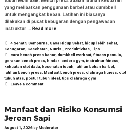
tubuh lebih baik. Bench press adalah latihan kekuatan
yang melibatkan penggunaan barbel atau dumbbell
untuk mengangkat beban. Latihan ini biasanya
dilakukan di pusat kebugaran dengan pengawasan
instruktur …
Read more
Categories
4 Sehat 5 Sempurna
,
Gaya Hidup Sehat
,
hidup lebih sehat
,
Kebugaran
,
Kesehatan
,
Nutrisi
,
Produktivitas
,
Tips
Tags
cara bench press benar
,
dumbbell workout
,
fitness pemula
,
gerakan bench press
,
hindari cedera gym
,
instruktur fitness
,
kekuatan otot dada
,
kesehatan tubuh
,
latihan beban barbel
,
latihan bench press
,
Manfaat bench press
,
olahraga fitness
,
otot
tubuh atas
,
postur tubuh ideal
,
tips olahraga gym
Leave a comment
Manfaat dan Risiko Konsumsi
Jeroan Sapi
August 1, 2026
by
Moderator