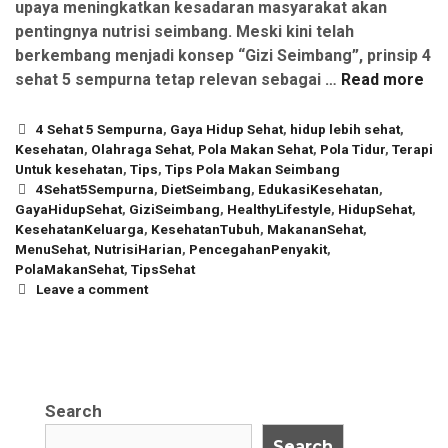
upaya meningkatkan kesadaran masyarakat akan
pentingnya nutrisi seimbang. Meski kini telah
berkembang menjadi konsep “Gizi Seimbang”, prinsip 4
sehat 5 sempurna tetap relevan sebagai …
Read more
Categories
4 Sehat 5 Sempurna
,
Gaya Hidup Sehat
,
hidup lebih sehat
,
Kesehatan
,
Olahraga Sehat
,
Pola Makan Sehat
,
Pola Tidur
,
Terapi
Untuk kesehatan
,
Tips
,
Tips Pola Makan Seimbang
Tags
4Sehat5Sempurna
,
DietSeimbang
,
EdukasiKesehatan
,
GayaHidupSehat
,
GiziSeimbang
,
HealthyLifestyle
,
HidupSehat
,
KesehatanKeluarga
,
KesehatanTubuh
,
MakananSehat
,
MenuSehat
,
NutrisiHarian
,
PencegahanPenyakit
,
PolaMakanSehat
,
TipsSehat
Leave a comment
Search
Search