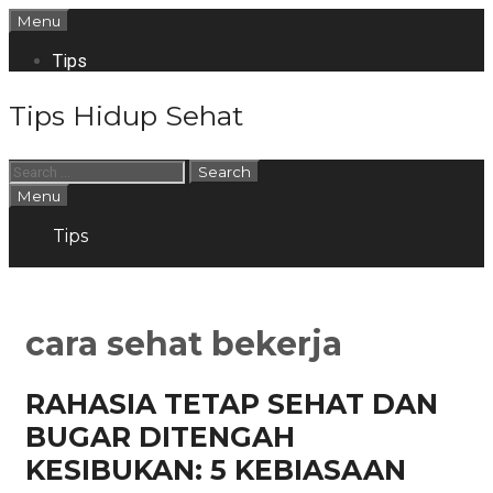
Skip
Menu
to
content
Tips
Tips Hidup Sehat
Search
for:
Search
Menu
Tips
Search
cara sehat bekerja
RAHASIA TETAP SEHAT DAN
BUGAR DITENGAH
KESIBUKAN: 5 KEBIASAAN