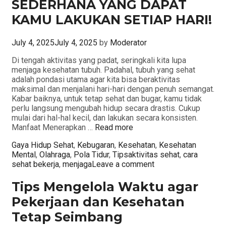
SEDERHANA YANG DAPAT
KAMU LAKUKAN SETIAP HARI!
July 4, 2025
July 4, 2025
by
Moderator
Di tengah aktivitas yang padat, seringkali kita lupa
menjaga kesehatan tubuh. Padahal, tubuh yang sehat
adalah pondasi utama agar kita bisa beraktivitas
maksimal dan menjalani hari-hari dengan penuh semangat.
Kabar baiknya, untuk tetap sehat dan bugar, kamu tidak
perlu langsung mengubah hidup secara drastis. Cukup
mulai dari hal-hal kecil, dan lakukan secara konsisten.
Manfaat Menerapkan …
Read more
Categories
Gaya Hidup Sehat
,
Kebugaran
,
Kesehatan
,
Kesehatan
Tags
Mental
,
Olahraga
,
Pola Tidur
,
Tips
aktivitas sehat
,
cara
sehat bekerja
,
menjaga
Leave a comment
Tips Mengelola Waktu agar
Pekerjaan dan Kesehatan
Tetap Seimbang