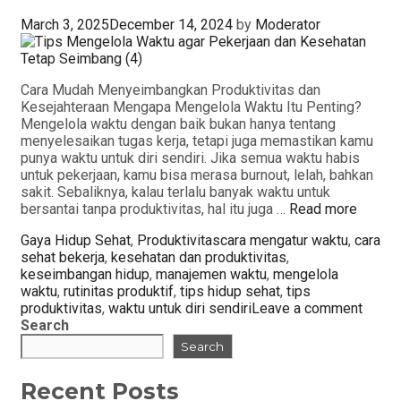
March 3, 2025
December 14, 2024
by
Moderator
Cara Mudah Menyeimbangkan Produktivitas dan
Kesejahteraan Mengapa Mengelola Waktu Itu Penting?
Mengelola waktu dengan baik bukan hanya tentang
menyelesaikan tugas kerja, tetapi juga memastikan kamu
punya waktu untuk diri sendiri. Jika semua waktu habis
untuk pekerjaan, kamu bisa merasa burnout, lelah, bahkan
sakit. Sebaliknya, kalau terlalu banyak waktu untuk
bersantai tanpa produktivitas, hal itu juga …
Read more
Categories
Tags
Gaya Hidup Sehat
,
Produktivitas
cara mengatur waktu
,
cara
sehat bekerja
,
kesehatan dan produktivitas
,
keseimbangan hidup
,
manajemen waktu
,
mengelola
waktu
,
rutinitas produktif
,
tips hidup sehat
,
tips
produktivitas
,
waktu untuk diri sendiri
Leave a comment
Search
Search
Recent Posts