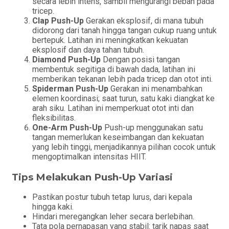
secara lebih intens, sambil mengurangi beban pada
tricep.
Clap Push-Up
Gerakan eksplosif, di mana tubuh
didorong dari tanah hingga tangan cukup ruang untuk
bertepuk. Latihan ini meningkatkan kekuatan
eksplosif dan daya tahan tubuh.
Diamond Push-Up
Dengan posisi tangan
membentuk segitiga di bawah dada, latihan ini
memberikan tekanan lebih pada tricep dan otot inti.
Spiderman Push-Up
Gerakan ini menambahkan
elemen koordinasi; saat turun, satu kaki diangkat ke
arah siku. Latihan ini memperkuat otot inti dan
fleksibilitas.
One-Arm Push-Up
Push-up menggunakan satu
tangan memerlukan keseimbangan dan kekuatan
yang lebih tinggi, menjadikannya pilihan cocok untuk
mengoptimalkan intensitas HIIT.
Tips Melakukan Push-Up Variasi
Pastikan postur tubuh tetap lurus, dari kepala
hingga kaki.
Hindari meregangkan leher secara berlebihan.
Tata pola pernapasan yang stabil: tarik napas saat