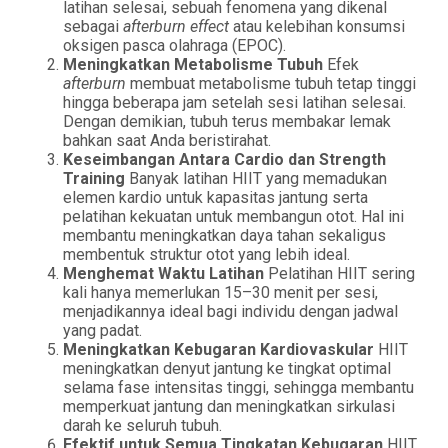
latihan selesai, sebuah fenomena yang dikenal
sebagai
afterburn effect
atau kelebihan konsumsi
oksigen pasca olahraga (EPOC).
Meningkatkan Metabolisme Tubuh
Efek
afterburn
membuat metabolisme tubuh tetap tinggi
hingga beberapa jam setelah sesi latihan selesai.
Dengan demikian, tubuh terus membakar lemak
bahkan saat Anda beristirahat.
Keseimbangan Antara Cardio dan Strength
Training
Banyak latihan HIIT yang memadukan
elemen kardio untuk kapasitas jantung serta
pelatihan kekuatan untuk membangun otot. Hal ini
membantu meningkatkan daya tahan sekaligus
membentuk struktur otot yang lebih ideal.
Menghemat Waktu Latihan
Pelatihan HIIT sering
kali hanya memerlukan 15–30 menit per sesi,
menjadikannya ideal bagi individu dengan jadwal
yang padat.
Meningkatkan Kebugaran Kardiovaskular
HIIT
meningkatkan denyut jantung ke tingkat optimal
selama fase intensitas tinggi, sehingga membantu
memperkuat jantung dan meningkatkan sirkulasi
darah ke seluruh tubuh.
Efektif untuk Semua Tingkatan Kebugaran
HIIT