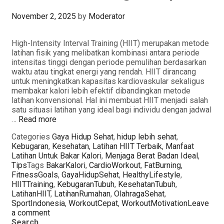
November 2, 2025
by
Moderator
High-Intensity Interval Training (HIIT) merupakan metode
latihan fisik yang melibatkan kombinasi antara periode
intensitas tinggi dengan periode pemulihan berdasarkan
waktu atau tingkat energi yang rendah. HIIT dirancang
untuk meningkatkan kapasitas kardiovaskular sekaligus
membakar kalori lebih efektif dibandingkan metode
latihan konvensional. Hal ini membuat HIIT menjadi salah
satu situasi latihan yang ideal bagi individu dengan jadwal
…
Read more
Categories
Gaya Hidup Sehat
,
hidup lebih sehat
,
Kebugaran
,
Kesehatan
,
Latihan HIIT Terbaik
,
Manfaat
Latihan Untuk Bakar Kalori
,
Menjaga Berat Badan Ideal
,
Tips
Tags
BakarKalori
,
CardioWorkout
,
FatBurning
,
FitnessGoals
,
GayaHidupSehat
,
HealthyLifestyle
,
HIITTraining
,
KebugaranTubuh
,
KesehatanTubuh
,
LatihanHIIT
,
LatihanRumahan
,
OlahragaSehat
,
SportIndonesia
,
WorkoutCepat
,
WorkoutMotivation
Leave
a comment
Search