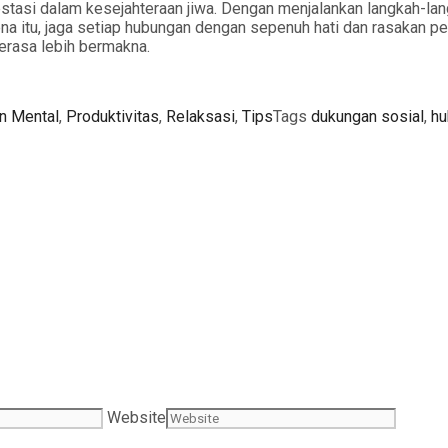
vestasi dalam kesejahteraan jiwa. Dengan menjalankan langkah-l
na itu, jaga setiap hubungan dengan sepenuh hati dan rasakan p
terasa lebih bermakna.
n Mental
,
Produktivitas
,
Relaksasi
,
Tips
Tags
dukungan sosial
,
hu
Website