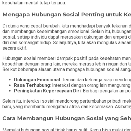
kesehatan mental tetap terjaga.
Mengapa Hubungan Sosial Penting untuk K
Di dunia yang cepat berubah, kita menghadapi banyak tekanan dar
dan membangun keseimbangan emosional. Selain itu, hubungan
sosial, setiap individu dapat merasakan dukungan dan empati d
diri dan semangat hidup. Selanjutnya, kita akan mengulas al
secara aktif.
Hubungan sosial memberi dampak positif pada kesehatan mental
kesedihan dengan orang lain, mereka merasa lebih ringan dan t
Berikut beberapa alasan utama mengapa hubungan sosial sanga
Dukungan Emosional
: Teman dan keluarga siap menden
Rasa Terhubung
: Interaksi dengan orang lain mengurangi
Peningkatan Kepercayaan Diri
: Berbagi pengalaman po
Selain itu, interaksi sosial mendorong pertumbuhan pribadi me
baru, yang membantu mengatasi stres dan kecemasan. Akibatnya,
Cara Membangun Hubungan Sosial yang Seh
Memulai hubungan sosial tidak harus sulit. Kamu bisa mulai de