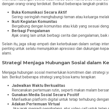
dengan orang-orang terdekat. Berikut beberapa langkah praktis
Buka Komunikasi Secara Aktif
Sering-seringlah menghubungi teman atau keluarga melalui
Ikuti Kegiatan Komunitas
Bergabung dengan komunitas atau klub yang sesuai deng
Berbagi Pengalaman
Ajak orang lain untuk berbagi cerita dan pengalaman, bai
Selain itu, jaga sikap empati dan keterbukaan dalam setiap int
penting untuk selalu menunjukkan apresiasi dan dukungan kepa
alami.
Strategi Menjaga Hubungan Sosial dalam Ke
Menjaga hubungan sosial memerlukan komitmen dan strategi yan
lain. Berikut beberapa strategi yang bisa kamu terapkan:
Jadwalkan Waktu Berkualitas
Rencanakan pertemuan rutin, seperti makan malam bersa
Gunakan Media Sosial Secara Positif
Manfaatkan platform digital untuk tetap terhubung dengan
Adakan Pertemuan Virtual
Jika jarak menjadi penghalang, atur video call untuk tetap