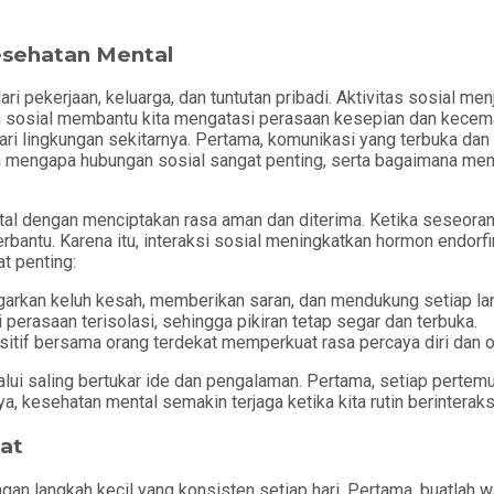
esehatan Mental
i pekerjaan, keluarga, dan tuntutan pribadi. Aktivitas sosial men
 sosial membantu kita mengatasi perasaan kesepian dan kecem
ari lingkungan sekitarnya. Pertama, komunikasi yang terbuka dan 
asan mengapa hubungan sosial sangat penting, serta bagaimana 
 dengan menciptakan rasa aman dan diterima. Ketika seseorang 
erbantu. Karena itu, interaksi sosial meningkatkan hormon endor
t penting:
garkan keluh kesah, memberikan saran, dan mendukung setiap la
 perasaan terisolasi, sehingga pikiran tetap segar dan terbuka.
sitif bersama orang terdekat memperkuat rasa percaya diri dan 
lalui saling bertukar ide dan pengalaman. Pertama, setiap perte
 kesehatan mental semakin terjaga ketika kita rutin berinteraks
at
ngan langkah kecil yang konsisten setiap hari. Pertama, buatlah