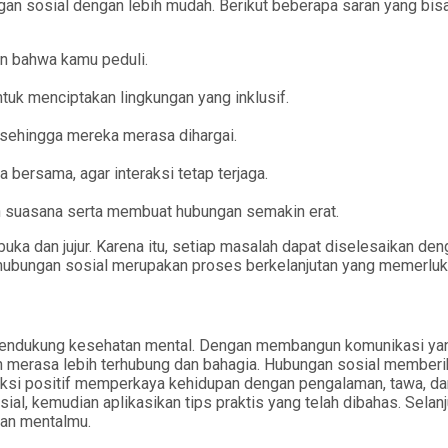
n sosial dengan lebih mudah. Berikut beberapa saran yang bis
an bahwa kamu peduli.
uk menciptakan lingkungan yang inklusif.
sehingga mereka merasa dihargai.
 bersama, agar interaksi tetap terjaga.
n suasana serta membuat hubungan semakin erat.
rbuka dan jujur. Karena itu, setiap masalah dapat diselesaikan 
bungan sosial merupakan proses berkelanjutan yang memerlukan
mendukung kesehatan mental. Dengan membangun komunikasi yan
kan merasa lebih terhubung dan bahagia. Hubungan sosial membe
raksi positif memperkaya kehidupan dengan pengalaman, tawa, dan 
al, kemudian aplikasikan tips praktis yang telah dibahas. Selan
an mentalmu.