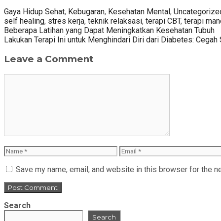
Categories
Gaya Hidup Sehat
,
Kebugaran
,
Kesehatan Mental
,
Uncategorize
self healing
,
stres kerja
,
teknik relaksasi
,
terapi CBT
,
terapi mand
Post
Beberapa Latihan yang Dapat Meningkatkan Kesehatan Tubuh
navigation
Lakukan Terapi Ini untuk Menghindari Diri dari Diabetes: Cega
Leave a Comment
Comment
Name
Email
Save my name, email, and website in this browser for the n
Search
Search