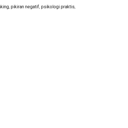
nking
,
pikiran negatif
,
psikologi praktis
,