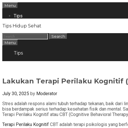
Skip
Menu
to
content
Tips
Tips Hidup Sehat
Search
for:
Search
Menu
Tips
Search
Lakukan Terapi Perilaku Kogniti
July 30, 2025
by
Moderator
Stres adalah respons alami tubuh terhadap tekanan, baik dari li
bisa berdampak serius terhadap kesehatan fisik dan mental. S
Terapi Perilaku Kognitif atau CBT (Cognitive Behavioral Therapy
Terapi Perilaku Kognitif
CBT adalah terapi psikologis yang berf