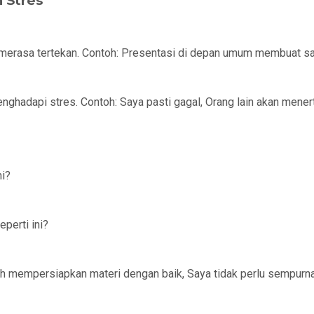
 Stres
mu merasa tertekan. Contoh: Presentasi di depan umum membuat s
ghadapi stres. Contoh: Saya pasti gagal, Orang lain akan mene
ni?
perti ini?
udah mempersiapkan materi dengan baik, Saya tidak perlu sempur