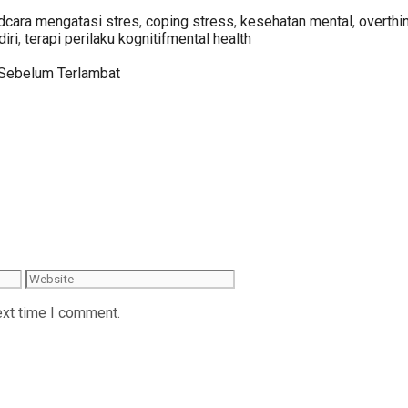
Tags
d
cara mengatasi stres
,
coping stress
,
kesehatan mental
,
overthi
iri
,
terapi perilaku kognitifmental health
h Sebelum Terlambat
Website
ext time I comment.