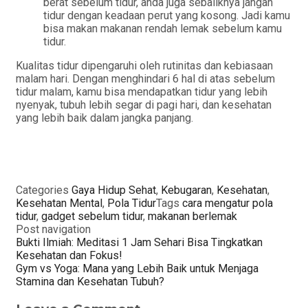
berat sebelum tidur, anda juga sebaliknya jangan
tidur dengan keadaan perut yang kosong. Jadi kamu
bisa makan makanan rendah lemak sebelum kamu
tidur.
Kualitas tidur dipengaruhi oleh rutinitas dan kebiasaan
malam hari. Dengan menghindari 6 hal di atas sebelum
tidur malam, kamu bisa mendapatkan tidur yang lebih
nyenyak, tubuh lebih segar di pagi hari, dan kesehatan
yang lebih baik dalam jangka panjang.
Categories
Gaya Hidup Sehat
,
Kebugaran
,
Kesehatan
,
Kesehatan Mental
,
Pola Tidur
Tags
cara mengatur pola
tidur
,
gadget sebelum tidur
,
makanan berlemak
Post navigation
Bukti Ilmiah: Meditasi 1 Jam Sehari Bisa Tingkatkan
Kesehatan dan Fokus!
Gym vs Yoga: Mana yang Lebih Baik untuk Menjaga
Stamina dan Kesehatan Tubuh?