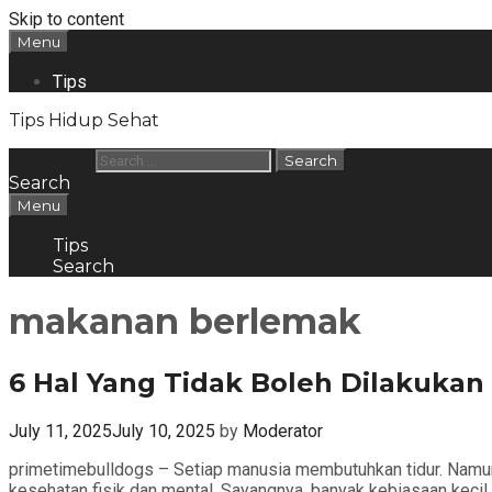
Skip to content
Menu
Tips
Tips Hidup Sehat
Search for:
Search
Menu
Tips
Search
makanan berlemak
6 Hal Yang Tidak Boleh Dilakukan
July 11, 2025
July 10, 2025
by
Moderator
primetimebulldogs – Setiap manusia membutuhkan tidur. Namun t
kesehatan fisik dan mental. Sayangnya, banyak kebiasaan kecil