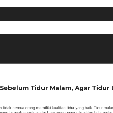
 Sebelum Tidur Malam, Agar Tidur 
idak semua orang memiliki kualitas tidur yang baik. Tidur mala
 yang tampak sepele justru bisa mengganggu kualitas tidur mulai