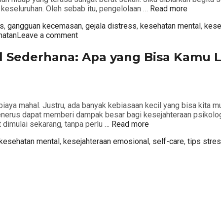
 keseluruhan. Oleh sebab itu, pengelolaan …
Read more
ss
,
gangguan kecemasan
,
gejala distress
,
kesehatan mental
,
kese
hatan
Leave a comment
l Sederhana: Apa yang Bisa Kamu L
aya mahal. Justru, ada banyak kebiasaan kecil yang bisa kita mu
-menerus dapat memberi dampak besar bagi kesejahteraan psikologi
imulai sekarang, tanpa perlu …
Read more
kesehatan mental
,
kesejahteraan emosional
,
self-care
,
tips stres