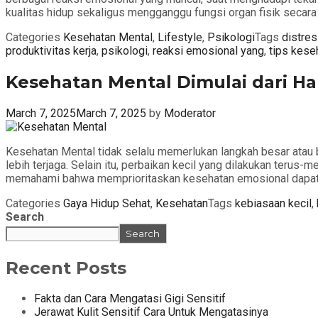
kualitas hidup sekaligus mengganggu fungsi organ fisik secara
Categories
Kesehatan Mental
,
Lifestyle
,
Psikologi
Tags
distre
produktivitas kerja
,
psikologi
,
reaksi emosional yang
,
tips kese
Kesehatan Mental Dimulai dari Ha
March 7, 2025
March 7, 2025
by
Moderator
Kesehatan Mental tidak selalu memerlukan langkah besar atau bi
lebih terjaga. Selain itu, perbaikan kecil yang dilakukan terus
memahami bahwa memprioritaskan kesehatan emosional dapat d
Categories
Gaya Hidup Sehat
,
Kesehatan
Tags
kebiasaan kecil
,
Search
Search
Recent Posts
Fakta dan Cara Mengatasi Gigi Sensitif
Jerawat Kulit Sensitif Cara Untuk Mengatasinya