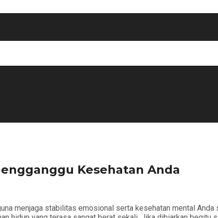
g Mengganggu Kesehatan Anda
a menjaga stabilitas emosional serta kesehatan mental Anda se
 hidup yang terasa sangat berat sekali. Jika dibiarkan begitu s