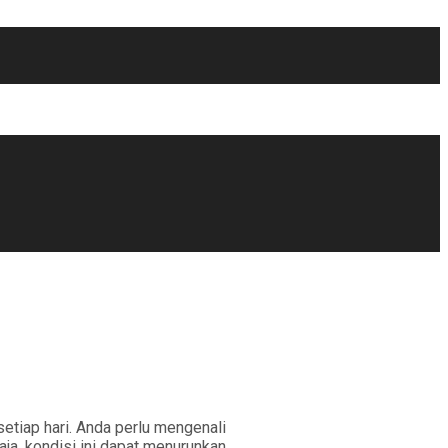
tiap hari. Anda perlu mengenali
aja, kondisi ini dapat menurunkan