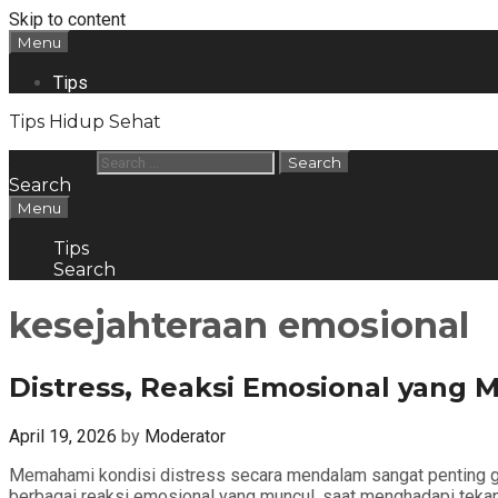
Skip to content
Menu
Tips
Tips Hidup Sehat
Search for:
Search
Menu
Tips
Search
kesejahteraan emosional
Distress, Reaksi Emosional yan
April 19, 2026
by
Moderator
Memahami kondisi distress secara mendalam sangat penting gun
berbagai reaksi emosional yang muncul, saat menghadapi tekanan